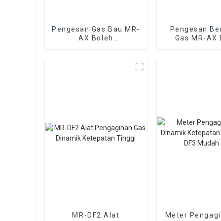
Pengesan Gas Bau MR-
Pengesan Ber
AX Boleh
Gas MR-AX 
Mengenalpasti Jenis
Mengukur Be
Gas Bau
puluh G
MR-DF2 Alat
Meter Pengag