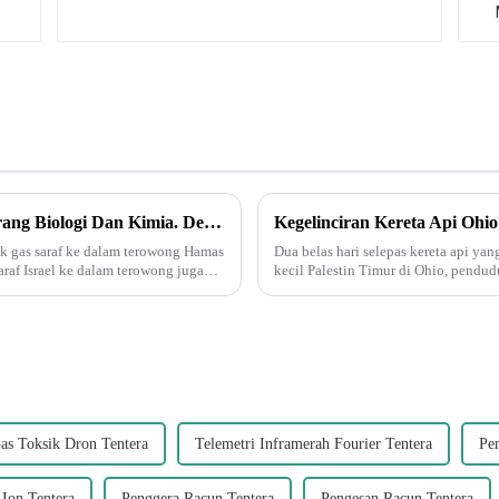
Palestin Dan Israel Sedang Memulakan Perang Biologi Dan Kimia. Delta Force Muncul Dan Menyuntik Gas Saraf Ke Dalam Terowong Bawah Tanah Di Gaza!
k gas saraf ke dalam terowong Hamas
Dua belas hari selepas kereta api ya
raf Israel ke dalam terowong juga
kecil Palestin Timur di Ohio, pendu
dramatik sekarang ini," kata J...
as Toksik Dron Tentera
Telemetri Inframerah Fourier Tentera
Pe
 Ion Tentera
Penggera Racun Tentera
Pengesan Racun Tentera