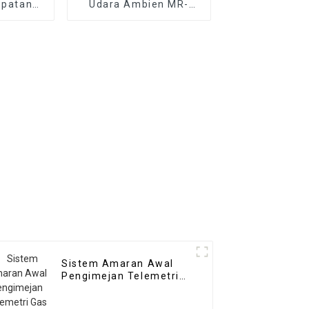
epatan
Udara Ambien MR-
3 Mudah
A(S) (Stesen
Automatik)
Sistem Amaran Awal
Pengimejan Telemetri
Gas MR-ACT