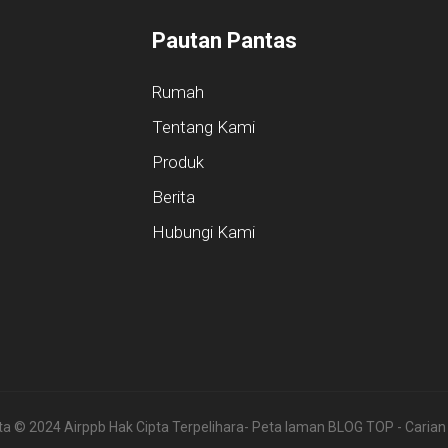
Pautan Pantas
Rumah
Tentang Kami
Produk
Berita
Hubungi Kami
ta © 2024 Airppb Hak Cipta Terpelihara
- Peta laman
BLOG TOP
- Carian