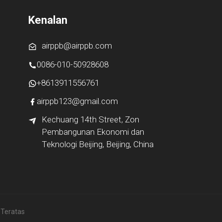
Kenalan
airppb@airppb.com
0086-010-50928608
+8613911556761
airppb123@gmail.com
Kechuang 14th Street, Zon
Pembangunan Ekonomi dan
Teknologi Beijing, Beijing, China
 Teratas