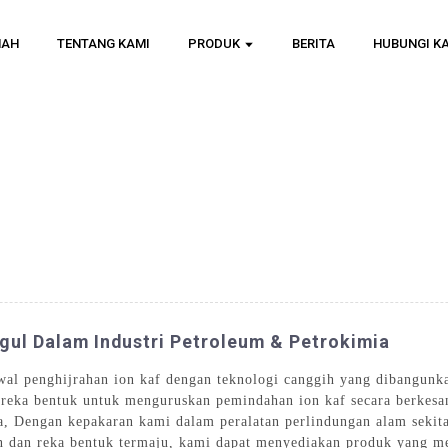
MAH
TENTANG KAMI
PRODUK
BERITA
HUBUNGI K
gul Dalam Industri Petroleum & Petrokimia
wal penghijrahan ion kaf dengan teknologi canggih yang dibangunk
reka bentuk untuk menguruskan pemindahan ion kaf secara berkesa
a, Dengan kepakaran kami dalam peralatan perlindungan alam sekita
an reka bentuk termaju, kami dapat menyediakan produk yang meme