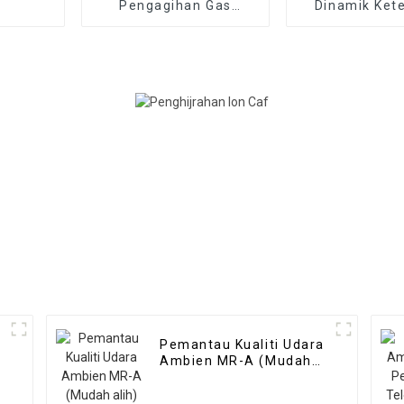
Pengagihan Gas
Dinamik Ket
Dinamik Ketepatan
Tinggi MR-DF
Tinggi
Alih
Pemantau Kualiti Udara
Ambien MR-A (Mudah
alih)