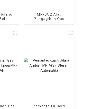
bilang
MR-DO2 Alat
Boleh
Pengagihan Gas
rpuluh-
Dinamik Campuran
as
Gas-Cecair Pelbagai
Komponen
ihan Gas
Pemantau Kualiti