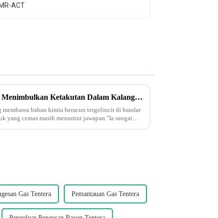
Kegelinciran Kereta Api Ohio Menimbulkan Ketakutan Dalam Kalangan Penduduk Bandar Kecil Mengenai Bahan Toksik.
ng membawa bahan kimia beracun tergelincir di bandar
duk yang cemas masih menuntut jawapan."Ia sangat
ngesan Gas Tentera
Pemantauan Gas Tentera
Pengeluar Pengesan Racun Tentera