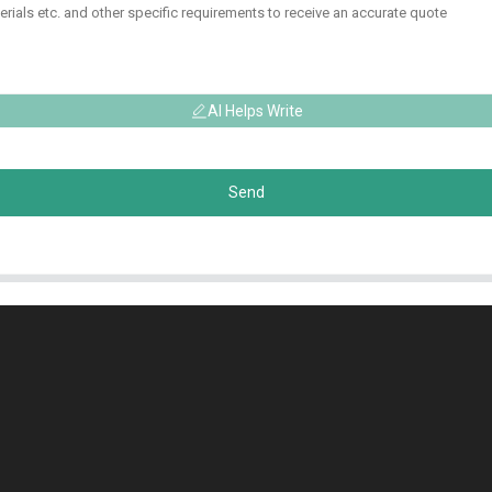
AI Helps Write
Send