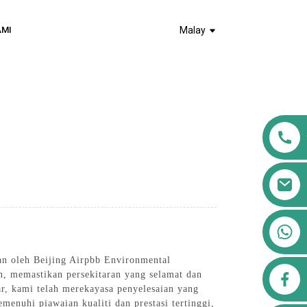
AMI
Malay
+8613911556761
an oleh Beijing Airpbb Environmental
airppb123@gmail.com
n, memastikan persekitaran yang selamat dan
r, kami telah merekayasa penyelesaian yang
nuhi piawaian kualiti dan prestasi tertinggi,