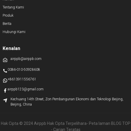
Tentang Kami
Produk
Berita
Hubungi Kami
Kenalan
airppb@airppb.com
0086-010-50928608
+8613911556761
airppb123@gmail.com
Kechuang 14th Street, Zon Pembangunan Ekonomi dan Teknologi Beijing,
Beijing, China
Hak Cipta © 2024 Airppb Hak Cipta Terpelihara
- Peta laman
BLOG TOP
- Carian Teratas