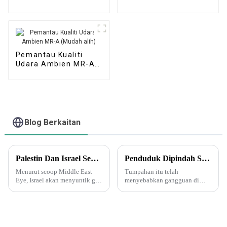
A(S) (Stesen
A(M) (Stesen Udara
Automatik)
Mikro)
Pemantau Kualiti
Udara Ambien MR-A
(Mudah alih)
Blog Berkaitan
Palestin Dan Israel Sedang Memulakan Perang Biologi Dan Kimia. Delta Force Muncul Dan Menyuntik Gas Saraf Ke Dalam Terowong Bawah Tanah Di Gaza!
Penduduk Dipindah Selepas Tumpahan Asid Nitrik Di Arizona - Tetapi Apakah Asid Ini?
Menurut scoop Middle East
Tumpahan itu telah
Eye, Israel akan menyuntik gas
menyebabkan gangguan di
saraf ke dalam terowong Hamas
Arizona, termasuk pemindahan
di bawah pengawasan Tentera
dan perintah "tempat
Laut AS. Suntikan gas saraf
perlindungan". Awan kuning
Israel ke dalam terowong juga
jingga dihasilkan oleh asid
boleh difahami...
nitrik apabila ia terurai dan