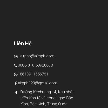
Liên Hệ
airppb@airppb.com
0086-010-50928608
+8613911556761
airppb123@gmail.com
Đường Kechuang 14, Khu phát
triển kinh tế và công nghệ Bắc
Kinh, Bắc Kinh, Trung Quốc