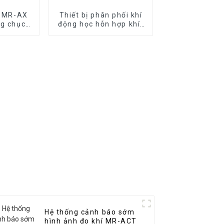
í MR-AX
Thiết bị phân phối khí
ng chục
động học hỗn hợp khí-
í
lỏng đa thành phần
MR-DO2
Hệ thống cảnh báo sớm
hình ảnh đo khí MR-ACT