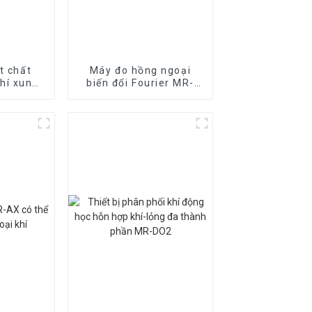
t chất
Máy đo hồng ngoại
hí xung
biến đổi Fourier MR-
) (Trạm
FAT
)