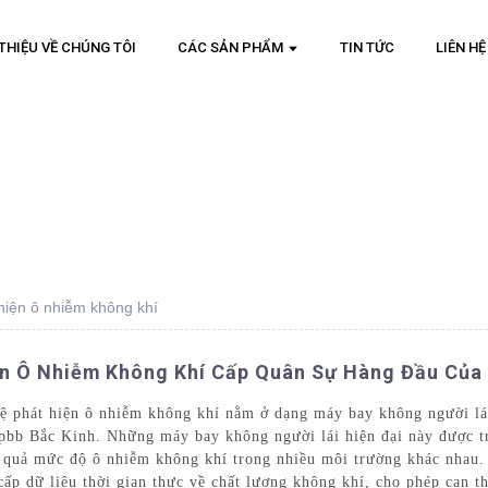
 THIỆU VỀ CHÚNG TÔI
CÁC SẢN PHẨM
TIN TỨC
LIÊN HỆ
hiện ô nhiễm không khí
ện Ô Nhiễm Không Khí Cấp Quân Sự Hàng Đầu Của
ệ phát hiện ô nhiễm không khí nằm ở dạng máy bay không người lái 
bb Bắc Kinh. Những máy bay không người lái hiện đại này được tr
u quả mức độ ô nhiễm không khí trong nhiều môi trường khác nhau.
cấp dữ liệu thời gian thực về chất lượng không khí, cho phép can t