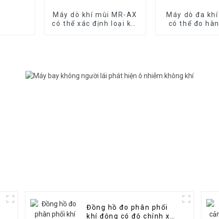
Máy dò khí mùi MR-AX
Máy dò đa kh
có thể xác định loại khí
có thể đo hà
mùi
loại kh
Đồng hồ đo phân phối
khí động có độ chính xác