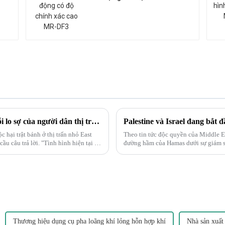
cao MR-DF3
Vụ tàu hỏa trật bánh ở Ohio làm dấy lên nỗi lo sợ của người dân thị trấn nhỏ về chất độc hại.
 hại trật bánh ở thị trấn nhỏ East
Theo tin tức độc quyền của Middle Ea
u câu trả lời. "Tình hình hiện tại rất
đường hầm của Hamas dưới sự giám sá
kinh vào các đường hầm cũng có thể 
Thương hiệu dụng cụ pha loãng khí lỏng hỗn hợp khí
Nhà sản xuất