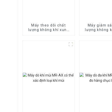
Máy theo dõi chất
Máy giám sá
lượng không khí xung
lượng không k
quanh MR-A (di động)
quanh MR-A(S
tự động