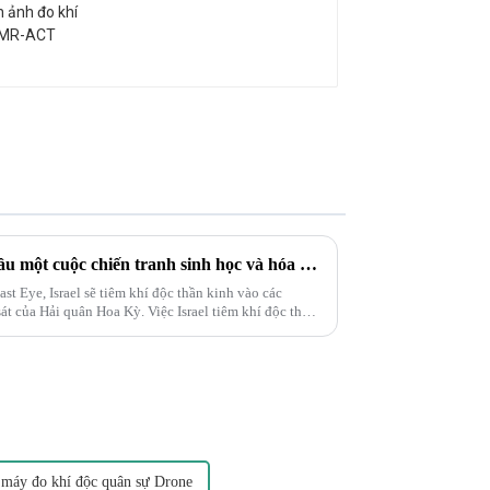
Palestine và Israel đang bắt đầu một cuộc chiến tranh sinh học và hóa học. Lực lượng Delta xuất hiện và tiêm khí độc vào các đường hầm ngầm ở Gaza!
st Eye, Israel sẽ tiêm khí độc thần kinh vào các
t của Hải quân Hoa Kỳ. Việc Israel tiêm khí độc thần
hiểu được...
 máy đo khí độc quân sự Drone