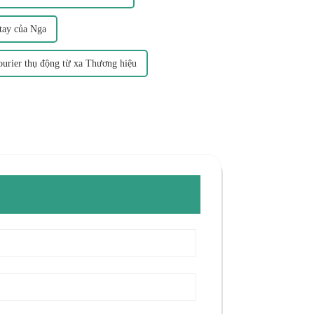
 tay của Nga
ourier thụ động từ xa Thương hiệu