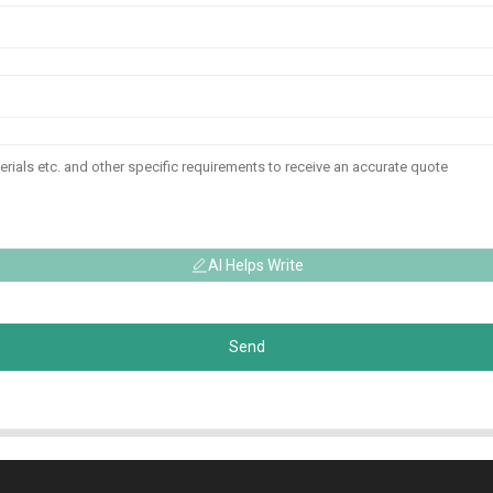
AI Helps Write
Send