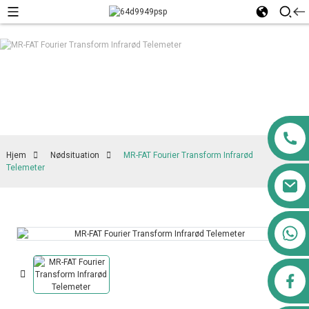
Hjem
Nødsituation
MR-FAT Fourier Transform Infrarød
Telemeter
+8613911556761
airppb123@gmail.com