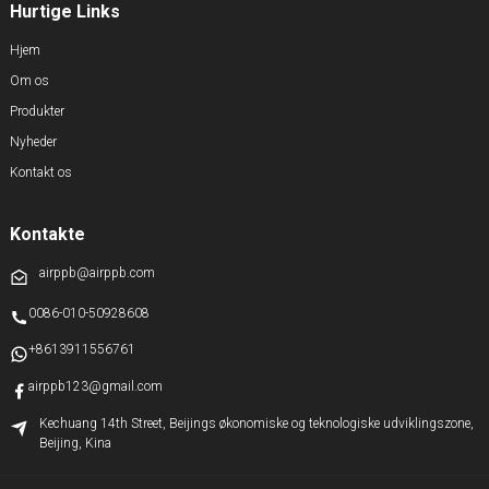
Hurtige Links
Hjem
Om os
Produkter
Nyheder
Kontakt os
Kontakte
airppb@airppb.com
0086-010-50928608
+8613911556761
airppb123@gmail.com
Kechuang 14th Street, Beijings økonomiske og teknologiske udviklingszone,
Beijing, Kina