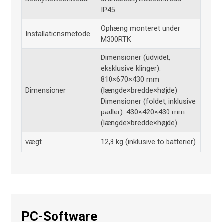
IP45
Ophæng monteret under
Installationsmetode
M300RTK
Dimensioner (udvidet,
eksklusive klinger):
810×670×430 mm
Dimensioner
(længde×bredde×højde)
Dimensioner (foldet, inklusive
padler): 430×420×430 mm
(længde×bredde×højde)
vægt
12,8 kg (inklusive to batterier)
PC-Software