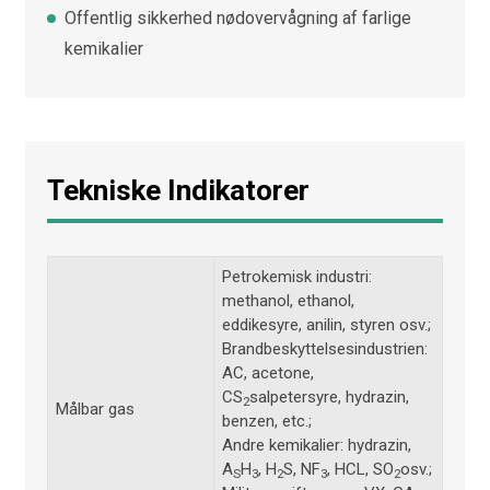
Offentlig sikkerhed nødovervågning af farlige
kemikalier
Tekniske Indikatorer
Petrokemisk industri:
methanol, ethanol,
eddikesyre, anilin, styren osv.;
Brandbeskyttelsesindustrien:
AC, acetone,
CS
salpetersyre, hydrazin,
2
Målbar gas
benzen, etc.;
Andre kemikalier: hydrazin,
A
H
, H
S, NF
, HCL, SO
osv.;
S
3
2
3
2