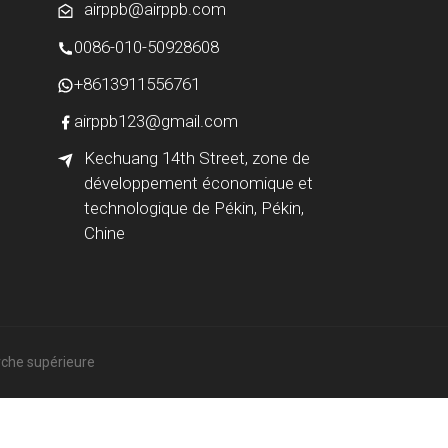
airppb@airppb.com
0086-010-50928608
+8613911556761
airppb123@gmail.com
Kechuang 14th Street, zone de
développement économique et
technologique de Pékin, Pékin,
Chine
rche supérieure