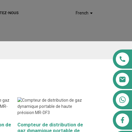
TEZ-NOUS
French
+8613911556761
airppb123@gmail.com
on de
Compteur de distribution de
gaz dynamique portable de