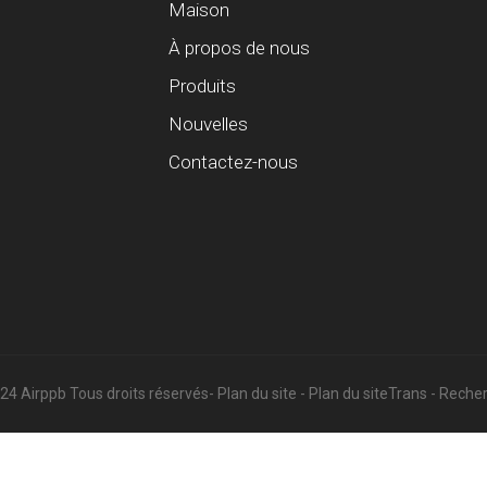
Maison
À propos de nous
Produits
Nouvelles
Contactez-nous
24 Airppb Tous droits réservés
- Plan du site
- Plan du siteTrans
- Reche