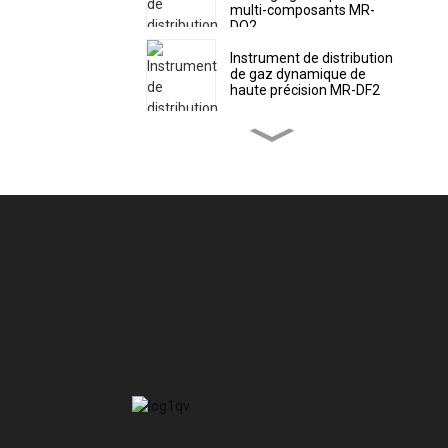
multi-composants MR-
DO2
Instrument de distribution
de gaz dynamique de
haute précision MR-DF2
Compteur de distribution
de gaz dynamique
portable de haute
précision MR-DF3
Moniteur de qualité de l'air
ambiant MR-A(S) (Station
automatique)
Moniteur de qualité de l'air
ambiant MR-A(M) (Micro
Air Station)
Moniteur de qualité de l'air
ambiant MR-A (portable)