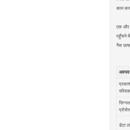
काम करन
एक और स
पहुँचने
गैस उत्स
अवयव
प्रका
संवेद
सिग्न
प्रोसे
डेटा 