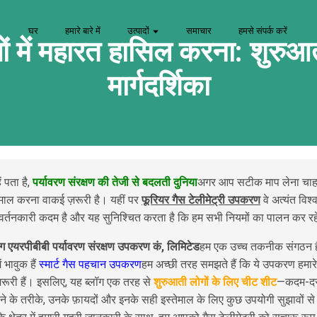
घर
हमारे बारे में
उत्पादों
समाचार
हमसे संपर्क करें
णों में महारत हासिल करना: शुर
मार्गदर्शिका
ें पता है,
पर्यावरण संरक्षण की तेजी से बदलती दुनिया
अगर आप सटीक माप लेना चाहते 
ेमाल करना वाकई ज़रूरी है। यहीं पर
फूरियर गैस टेलीमेट्री उपकरण
वे अत्यंत विश
िवर्तनकारी कदम है और यह सुनिश्चित करता है कि हम सभी नियमों का पालन कर रहे
ंग एयरपीबीबी पर्यावरण संरक्षण उपकरण कं, लिमिटेड
हम एक उच्च तकनीक संगठन हैं
ं भावुक हैं
स्मार्ट गैस पहचान उपकरण
हम अच्छी तरह समझते हैं कि ये उपकरण हमारे 
़रूरी हैं। इसलिए, यह ब्लॉग एक तरह से
शुरुआती लोगों के लिए चीट शीट
—कदम-दर
े के तरीके, उनके फ़ायदों और इनके सही इस्तेमाल के लिए कुछ उपयोगी सुझावों स