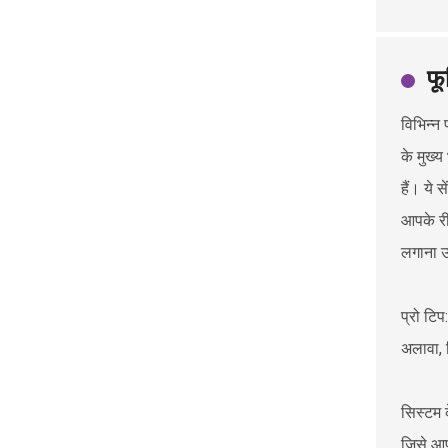
फू
विभिन्न 
के मुख्
हैं। ये 
आपके री
लगाना 
प्रो टि
अलावा, 
सिस्टम क
जिसे आप 