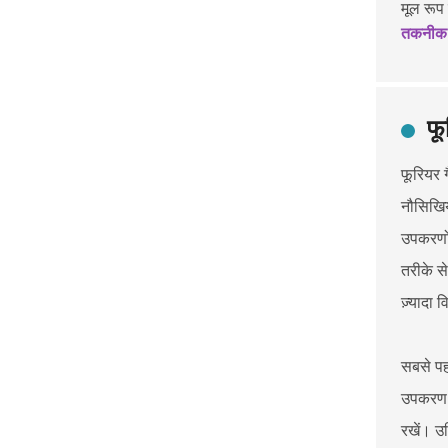
मूल रूप 
तकनीक
फू
फूरियर 
नौसिखिय
उपकरणों
तरीके स
ज़्यादा
सबसे पह
उपकरण क
रखें। उ