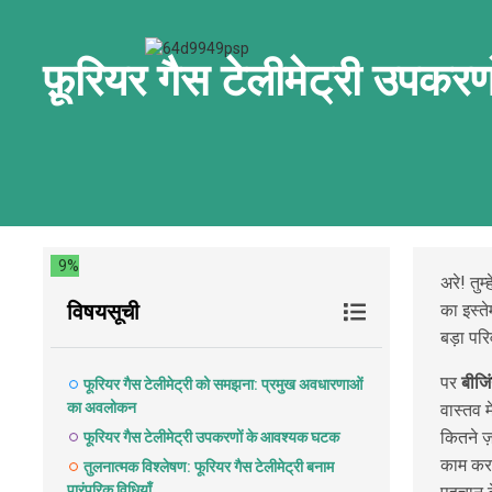
फ़ूरियर गैस टेलीमेट्री उपकर
9%
अरे! तुम्ह
विषयसूची
का इस्त
बड़ा पर
पर
बीजि
फूरियर गैस टेलीमेट्री को समझना: प्रमुख अवधारणाओं
का अवलोकन
वास्तव मे
कितने ज
फूरियर गैस टेलीमेट्री उपकरणों के आवश्यक घटक
काम करन
तुलनात्मक विश्लेषण: फूरियर गैस टेलीमेट्री बनाम
पारंपरिक विधियाँ