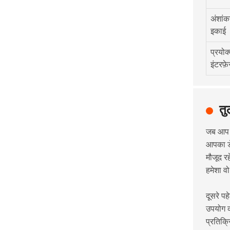
अंशां
इकाई
प्रयोक
इंटरफ़
तु
जब आप न
आपका डे
मौजूद र
हमेशा वो
दूसरे पह
उपयोग क
प्रतिक्