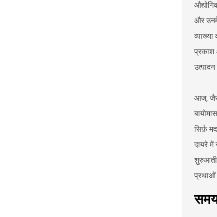
औद्योगिक
और उनमें
व्याख्या
प्रकाश 
उत्पादन
आज, जैसे
बायोमास 
सिर्फ़ म
दायरे म
शुरुआती
प्रथाओं
समय 