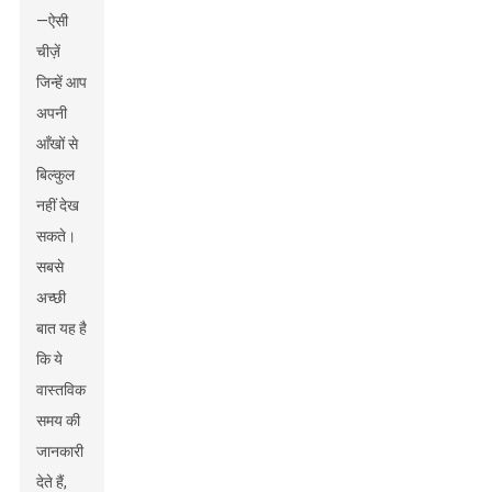
—ऐसी
चीज़ें
जिन्हें आप
अपनी
आँखों से
बिल्कुल
नहीं देख
सकते।
सबसे
अच्छी
बात यह है
कि ये
वास्तविक
समय की
जानकारी
देते हैं,