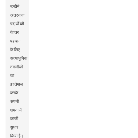
उन्होंने
ख़तरनाक
पदार्थों की
बेहतर
पहचान
के लिए
अत्याधुनिक
तकनीकों
का
इस्तेमाल
करके
अपनी
क्षमता में
काफ़ी
सुधार
किया है।