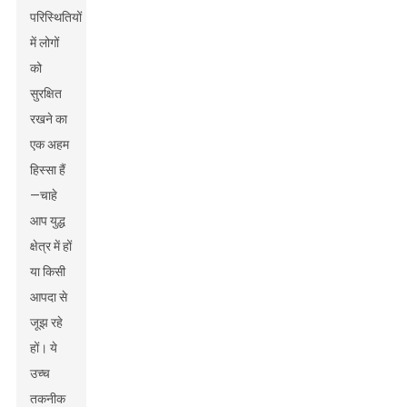
परिस्थितियों
में लोगों
को
सुरक्षित
रखने का
एक अहम
हिस्सा हैं
—चाहे
आप युद्ध
क्षेत्र में हों
या किसी
आपदा से
जूझ रहे
हों। ये
उच्च
तकनीक