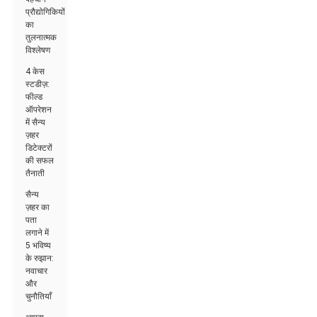
प्रौद्योगिकियों
का
तुलनात्मक
विश्लेषण
4 केस
स्टडीज़:
फील्ड
ऑपरेशन
में सैन्य
ज़हर
डिटेक्टरों
की सफल
तैनाती
सैन्य
ज़हर का
पता
लगाने में
5 भविष्य
के रुझान:
नवाचार
और
चुनौतियाँ