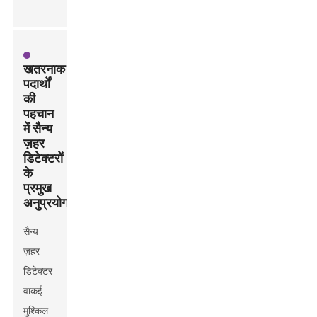
खतरनाक
पदार्थों
की
पहचान
में सैन्य
ज़हर
डिटेक्टरों
के
प्रमुख
अनुप्रयोग
सैन्य
ज़हर
डिटेक्टर
वाकई
मुश्किल