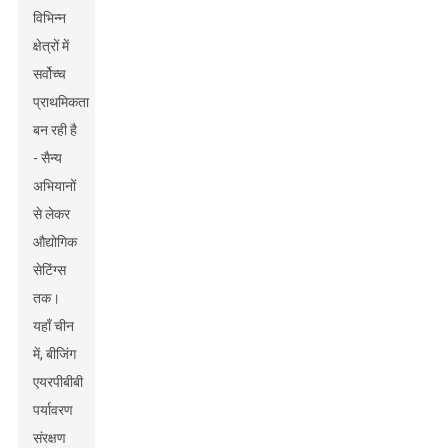
विभिन्न
क्षेत्रों में
सर्वोच्च
प्राथमिकता
बन रही है
- सैन्य
अभियानों
से लेकर
औद्योगिक
सेटिंग्स
तक।
यहाँ चीन
में, बीजिंग
एयरपीबीबी
पर्यावरण
संरक्षण