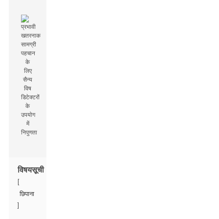
विषयसूची
[
छिपाना
]