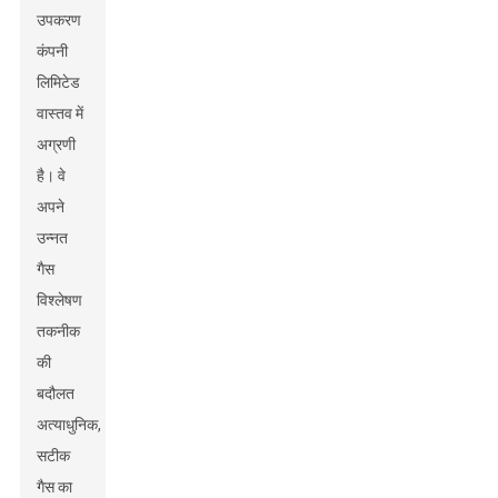
उपकरण
कंपनी
लिमिटेड
वास्तव में
अग्रणी
है। वे
अपने
उन्नत
गैस
विश्लेषण
तकनीक
की
बदौलत
अत्याधुनिक,
सटीक
गैस का