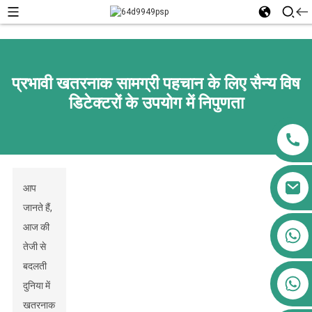
प्रभावी खतरनाक सामग्री पहचान के लिए सैन्य विष
डिटेक्टरों के उपयोग में निपुणता
आप
जानते हैं,
आज की
+86 13911556761
तेजी से
+86 13811100776
बदलती
+86 13564951713
दुनिया में
खतरनाक