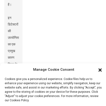
है।
इन
डिटेक्टरों
की
उपयोगिता
का एक
प्रमुख
कारण
मिशन के
Manage Cookie Consent
दौरान
सीधे
Cookies give you a personalized experience. Cookie files help us to
enhance your experience using our website, simplify navigation, keep our
मैदान में
website safe, and assist in our marketing efforts. By clicking "Accept", you
काम
agree to the storing of cookies on your device for these purposes. Click
"Adjust" to adjust your cookie preferences. For more information, review
करना है।
our Cookies Policy.
जब