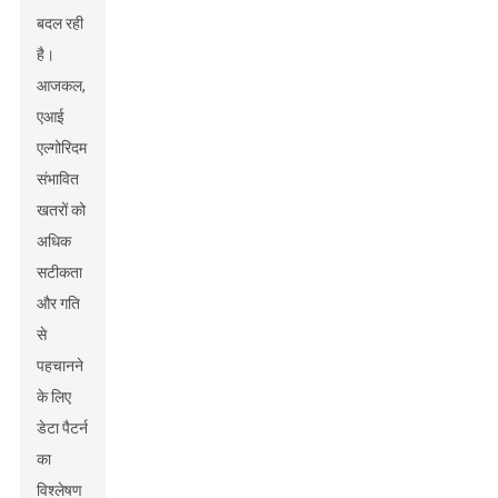
बदल रही
है।
आजकल,
एआई
एल्गोरिदम
संभावित
खतरों को
अधिक
सटीकता
और गति
से
पहचानने
के लिए
डेटा पैटर्न
का
विश्लेषण