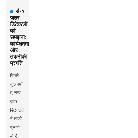
सैन्य
ज़हर
डिटेक्टरों
को
समझना:
कार्यक्षमता
और
तकनीकी
प्रगति
पिछले
कुछ वर्षों
में, सैन्य
ज़हर
डिटेक्टरों
ने काफ़ी
प्रगति
की है।