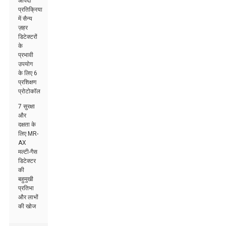
आपदा
प्रतिक्रिया
में सैन्य
ज़हर
डिटेक्टरों
के
प्रभावी
उपयोग
के लिए 6
प्रशिक्षण
प्रोटोकॉल
7 सुरक्षा
और
दक्षता के
लिए MR-
AX
मल्टी-गैस
डिटेक्टर
की
बहुमुखी
प्रतिभा
और लाभों
की खोज