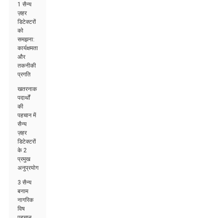
1 सैन्य
ज़हर
डिटेक्टरों
को
समझना:
कार्यक्षमता
और
तकनीकी
प्रगति
खतरनाक
पदार्थों
की
पहचान में
सैन्य
ज़हर
डिटेक्टरों
के 2
प्रमुख
अनुप्रयोग
3 सैन्य
बनाम
नागरिक
विष
पहचान