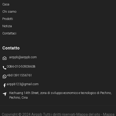
Casa
Chi siamo
Prodotti
Notizia
Contattaci
Contatto
airppb@airppb.com
0086-010-50928608
+8613911556761
airppb123@gmail.com
Kechuang 14th Street, zona di sviluppo economico e tecnologico di Pechino,
Pechino, Cina
Copyright © 2024 Airppb Tutti i diritti riservati
-Mappa del sito
- Mappa