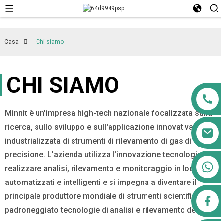
Casa
Chi siamo
CHI SIAMO
Minnit è un'impresa high-tech nazionale focalizzata sulla
ricerca, sullo sviluppo e sull'applicazione innovativa
industrializzata di strumenti di rilevamento di gas di
precisione. L'azienda utilizza l'innovazione tecnologica per
+8613911556761
realizzare analisi, rilevamento e monitoraggio in loco,
automatizzati e intelligenti e si impegna a diventare il
principale produttore mondiale di strumenti scientifici. Ha
airppb123@gmail.com
padroneggiato tecnologie di analisi e rilevamento dei gas