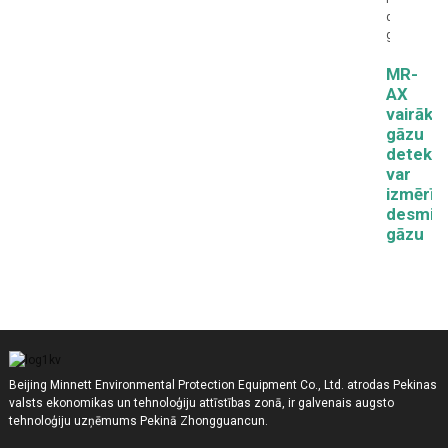
MR-
AX
vairāku
gāzu
detekto
var
izmērīt
desmit
gāzu
Beijing Minnett Environmental Protection Equipment Co., Ltd. atrodas Pekinas
valsts ekonomikas un tehnoloģiju attīstības zonā, ir galvenais augsto
tehnoloģiju uzņēmums Pekinā Zhongguancun.