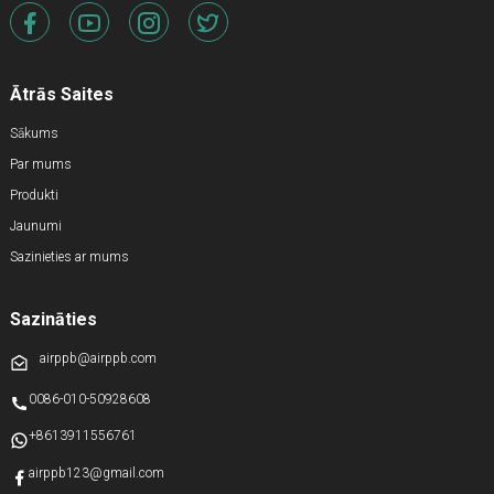
Ātrās Saites
Sākums
Par mums
Produkti
Jaunumi
Sazinieties ar mums
Sazināties
airppb@airppb.com
0086-010-50928608
+8613911556761
airppb123@gmail.com