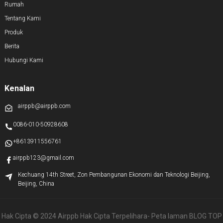
Rumah
Tentang Kami
Produk
Berita
Hubungi Kami
Kenalan
airppb@airppb.com
0086-010-50928608
+8613911556761
airppb123@gmail.com
Kechuang 14th Street, Zon Pembangunan Ekonomi dan Teknologi Beijing,
Beijing, China
Hak Cipta © 2024 Airppb Hak Cipta Terpelihara
- Peta laman
BLOG TOP