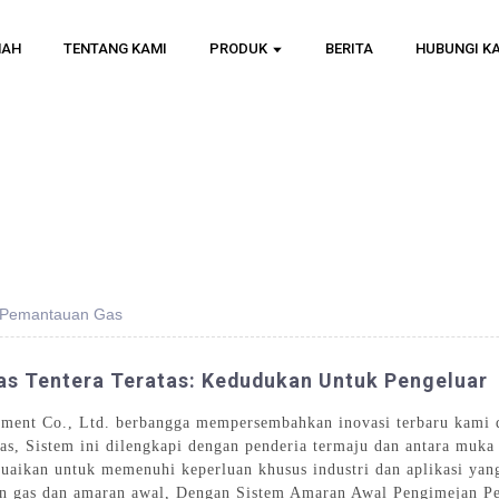
MAH
TENTANG KAMI
PRODUK
BERITA
HUBUNGI K
 Pemantauan Gas
s Tentera Teratas: Kedudukan Untuk Pengeluar
pment Co., Ltd. berbangga mempersembahkan inovasi terbaru kami d
, Sistem ini dilengkapi dengan penderia termaju dan antara muk
esuaikan untuk memenuhi keperluan khusus industri dan aplikasi ya
uan gas dan amaran awal, Dengan Sistem Amaran Awal Pengimejan P