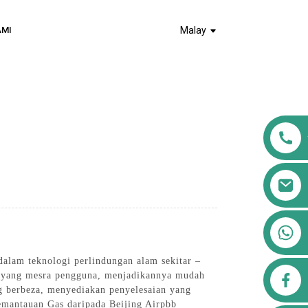
AMI
Malay
+8613911556761
alam teknologi perlindungan alam sekitar –
airppb123@gmail.com
a yang mesra pengguna, menjadikannya mudah
ng berbeza, menyediakan penyelesaian yang
emantauan Gas daripada Beijing Airpbb