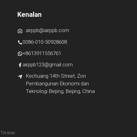
Kenalan
airppb@airppb.com
0086-010-50928608
+8613911556761
airppb123@gmail.com
Kechuang 14th Street, Zon
Pembangunan Ekonomi dan
Teknologi Beijing, Beijing, China
 Teratas