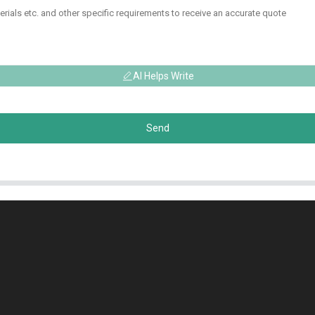
AI Helps Write
Send