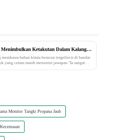
Kegelinciran Kereta Api Ohio Menimbulkan Ketakutan Dalam Kalangan Penduduk Bandar Kecil Mengenai Bahan Toksik.
ng membawa bahan kimia beracun tergelincir di bandar
duk yang cemas masih menuntut jawapan."Ia sangat
nama Monitor Tangki Propana Jauh
 Kecemasan