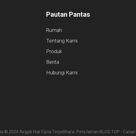
Pautan Pantas
Rumah
Tentang Kami
Produk
Berita
Hubungi Kami
ta © 2024 Airppb Hak Cipta Terpelihara
- Peta laman
BLOG TOP
- Carian