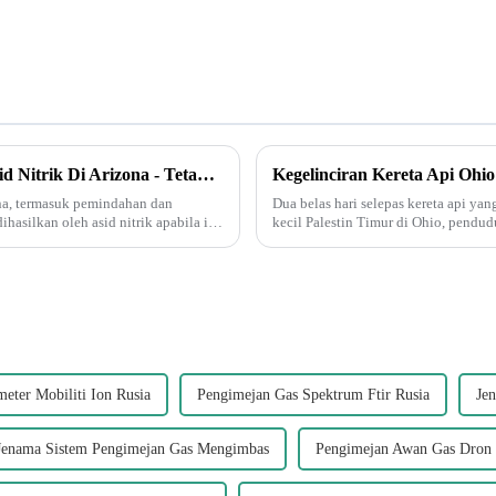
Penduduk Dipindah Selepas Tumpahan Asid Nitrik Di Arizona - Tetapi Apakah Asid Ini?
a, termasuk pemindahan dan
Dua belas hari selepas kereta api ya
hasilkan oleh asid nitrik apabila ia
kecil Palestin Timur di Ohio, pendu
dramatik sekarang ini," kata J...
eter Mobiliti Ion Rusia
Pengimejan Gas Spektrum Ftir Rusia
Je
Jenama Sistem Pengimejan Gas Mengimbas
Pengimejan Awan Gas Dron