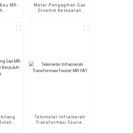
 Bau MR-
Meter Pengagihan Gas
eh
Dinamik Ketepatan
i Jenis
Tinggi MR-DF3 Mudah
u
Alih
bilang
Telemeter Inframerah
Boleh
Transformasi Fourier
rpuluh-
MR-FAT
as