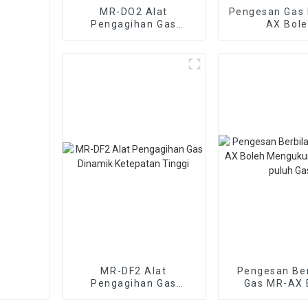
MR-DO2 Alat
Pengesan Gas
Pengagihan Gas
AX Bol
Dinamik Campuran
Mengenalpast
Gas-Cecair Pelbagai
Gas Ba
Komponen
MR-DF2 Alat
Pengesan Ber
Pengagihan Gas
Gas MR-AX 
Dinamik Ketepatan
Mengukur Be
Tinggi
puluh G