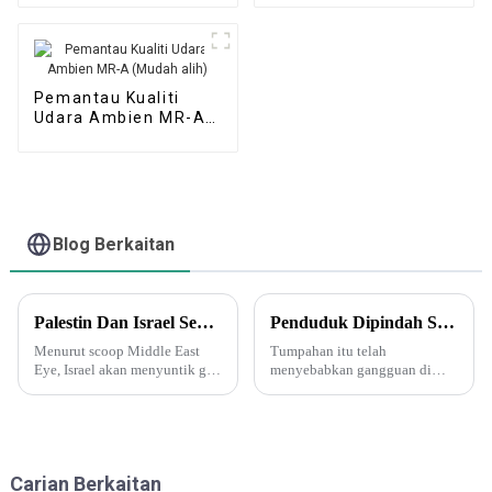
Automatik)
Mikro)
Pemantau Kualiti
Udara Ambien MR-A
(Mudah alih)
Blog Berkaitan
Palestin Dan Israel Sedang Memulakan Perang Biologi Dan Kimia. Delta Force Muncul Dan Menyuntik Gas Saraf Ke Dalam Terowong Bawah Tanah Di Gaza!
Penduduk Dipindah Selepas Tumpahan Asid Nitrik Di Arizona - Tetapi Apakah Asid Ini?
Menurut scoop Middle East
Tumpahan itu telah
Eye, Israel akan menyuntik gas
menyebabkan gangguan di
saraf ke dalam terowong Hamas
Arizona, termasuk pemindahan
di bawah pengawasan Tentera
dan perintah "tempat
Laut AS. Suntikan gas saraf
perlindungan". Awan kuning
Israel ke dalam terowong juga
jingga dihasilkan oleh asid
boleh difahami...
nitrik apabila ia terurai dan
Carian Berkaitan
menghasilkan nitrogen...