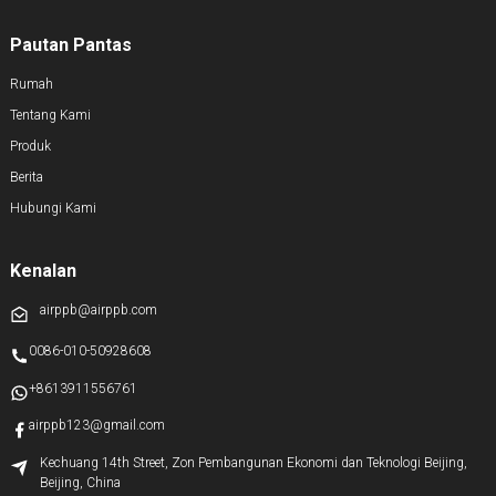
Pautan Pantas
Rumah
Tentang Kami
Produk
Berita
Hubungi Kami
Kenalan
airppb@airppb.com
0086-010-50928608
+8613911556761
airppb123@gmail.com
Kechuang 14th Street, Zon Pembangunan Ekonomi dan Teknologi Beijing,
Beijing, China