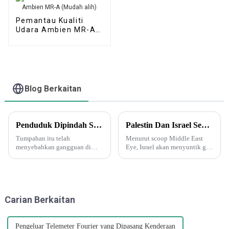
Pemantau Kualiti
Udara Ambien MR-A
(Mudah alih)
Blog Berkaitan
Penduduk Dipindah Selepas Tumpahan Asid Nitrik Di Arizona - Tetapi Apakah Asid Ini?
Palestin Dan Israel Sedang Memulakan Perang Biologi Dan Kimia. Delta Force Muncul Dan Menyuntik Gas Saraf Ke Dalam Terowong Bawah Tanah Di Gaza!
Tumpahan itu telah
Menurut scoop Middle East
menyebabkan gangguan di
Eye, Israel akan menyuntik gas
Arizona, termasuk pemindahan
saraf ke dalam terowong Hamas
dan perintah "tempat
di bawah pengawasan Tentera
perlindungan". Awan kuning
Laut AS. Suntikan gas saraf
jingga dihasilkan oleh asid
Israel ke dalam terowong juga
nitrik apabila ia terurai dan
boleh difahami...
Carian Berkaitan
menghasilkan nitrogen...
Pengeluar Telemeter Fourier yang Dipasang Kenderaan