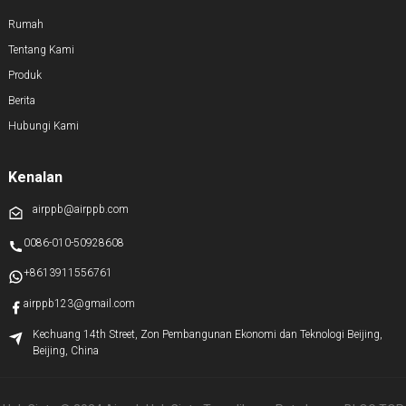
Rumah
Tentang Kami
Produk
Berita
Hubungi Kami
Kenalan
airppb@airppb.com
0086-010-50928608
+8613911556761
airppb123@gmail.com
Kechuang 14th Street, Zon Pembangunan Ekonomi dan Teknologi Beijing,
Beijing, China