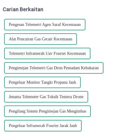
sangat dramatik sekarang ini,"
nitrik apabila ia terurai dan
Carian Berkaitan
kata J...
menghasilkan nitrogen...
Pengesan Telemetri Agen Saraf Kecemasan
Alat Pencairan Gas Cecair Kecemasan
Telemetri Inframerah Uav Fourier Kecemasan
Pengimejan Telemetri Gas Dron Pemadam Kebakaran
Pengeluar Monitor Tangki Propana Jauh
Jenama Telemeter Gas Toksik Tentera Drone
Pengilang Sistem Pengimejan Gas Mengimbas
Pengeluar Inframerah Fourier Jarak Jauh