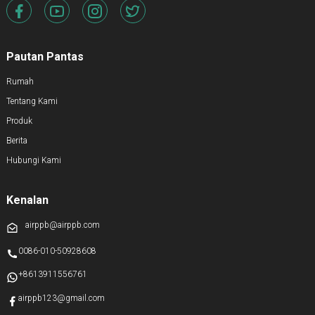
Pautan Pantas
Rumah
Tentang Kami
Produk
Berita
Hubungi Kami
Kenalan
airppb@airppb.com
0086-010-50928608
+8613911556761
airppb123@gmail.com