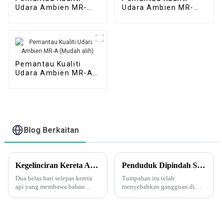
Udara Ambien MR-
Udara Ambien MR-
A(S) (Stesen
A(M) (Stesen Udara
Automatik)
Mikro)
Pemantau Kualiti
Udara Ambien MR-A
(Mudah alih)
Blog Berkaitan
Kegelinciran Kereta Api Ohio Menimbulkan Ketakutan Dalam Kalangan Penduduk Bandar Kecil Mengenai Bahan Toksik.
Penduduk Dipindah Selepas Tumpahan Asid Nitrik Di Arizona - Tetapi Apakah Asid Ini?
Dua belas hari selepas kereta
Tumpahan itu telah
api yang membawa bahan
menyebabkan gangguan di
kimia beracun tergelincir di
Arizona, termasuk pemindahan
bandar kecil Palestin Timur di
dan perintah "tempat
Ohio, penduduk yang cemas
perlindungan". Awan kuning
masih menuntut jawapan."Ia
jingga dihasilkan oleh asid