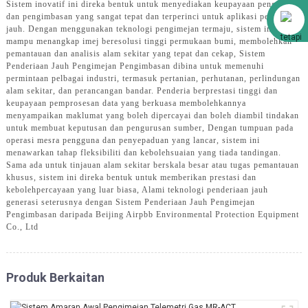
Sistem inovatif ini direka bentuk untuk menyediakan keupayaan pengimejan
Alibaba
dan pengimbasan yang sangat tepat dan terperinci untuk aplikasi penderiaan
jauh. Dengan menggunakan teknologi pengimejan termaju, sistem ini
mampu menangkap imej beresolusi tinggi permukaan bumi, membolehkan
pemantauan dan analisis alam sekitar yang tepat dan cekap, Sistem
Penderiaan Jauh Pengimejan Pengimbasan dibina untuk memenuhi
permintaan pelbagai industri, termasuk pertanian, perhutanan, perlindungan
alam sekitar, dan perancangan bandar. Penderia berprestasi tinggi dan
keupayaan pemprosesan data yang berkuasa membolehkannya
menyampaikan maklumat yang boleh dipercayai dan boleh diambil tindakan
untuk membuat keputusan dan pengurusan sumber, Dengan tumpuan pada
operasi mesra pengguna dan penyepaduan yang lancar, sistem ini
menawarkan tahap fleksibiliti dan kebolehsuaian yang tiada tandingan.
Sama ada untuk tinjauan alam sekitar berskala besar atau tugas pemantauan
khusus, sistem ini direka bentuk untuk memberikan prestasi dan
kebolehpercayaan yang luar biasa, Alami teknologi penderiaan jauh
generasi seterusnya dengan Sistem Penderiaan Jauh Pengimejan
Pengimbasan daripada Beijing Airpbb Environmental Protection Equipment
Co., Ltd
Produk Berkaitan