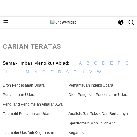
CARIAN TERATAS
Semak Imbas Mengikut Abjad:
A
B
C
D
E
F
G
H
I
L
M
N
O
P
R
S
T
U
V
W
Dron Pengesanan Udara
Pemantauan Indeks Udara
Pemantauan Udara
Dron Pengesan Pencemaran Udara
Pengilang Pengimejan Amaran Awal
Telemetri Pencemaran Udara
Analisis Gas Toksik Dan Berbahaya
Spektrometri Mobiliti Ion Anti
Telemeter Gas Anti Keganasan
Keganasan