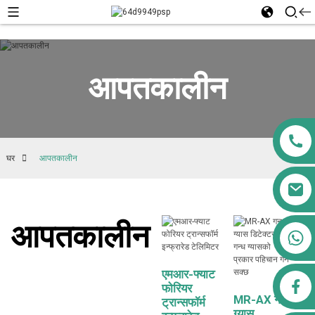
आपतकालीन
घर
आपतकालीन
आपतकालीन
+८६१३९११५५६७६१
एमआर-फ्याट
airppb123@gmail.com
फोरियर
MR-AX गन्ध
ट्रान्सफॉर्म
ग्यास