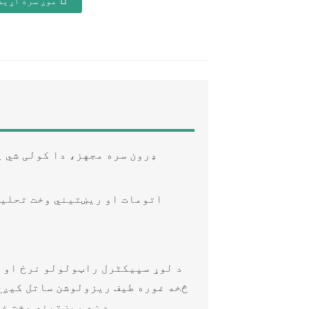
موږ سره اړیک
اتومات او ریښتیني وخت تحلیل
د ښه ریښتیني وخت غب