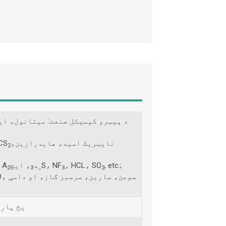
د پیټرو کیمیکل صنعت: میتانول، ا
نايټريک اسيد، هايدرازين،
د او
2
, etc.;
، HCL، SO
S، NF
ه
، ایچ
نور کیمیاوي توکي: ه
2
3
س
3
2
یخ پارا