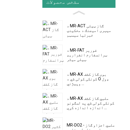
مشخص محصولات
د MR-ACT ګاز ټیلی
میټری امیجنګ د مخکینۍ
خبرتیا سیسټم
د MR-FAT فوریر
ټرانسفارم انفراریډ
ټیلی میٹر
د MR-AX بوی ګاز کشف
کونکی کولی شي د O ډول
وپیژني ...
د MR-AX ملټي ګاز کشف
کونکی کولی شي په لسګونو
اندازه اندازه کړي ...
MR-DO2 ملټي اجزاو ګاز -
مایع مخلوط ډینامي ...