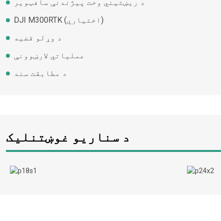
د ریښتیني وخت پیژندنې سافټویر
DJI M300RTK (اختیاري)
د وړلو قضیه
عملیاتي لارښوونې
د مطابقت سند
د سناریو غوښتنلیک