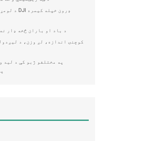
د لومړي ک
د محافظت درجه IP66، د باد او باران
کوچنۍ اندازه، لږ وزن، د لیږدول
په مختلفو ژبو کې د لید و
پی