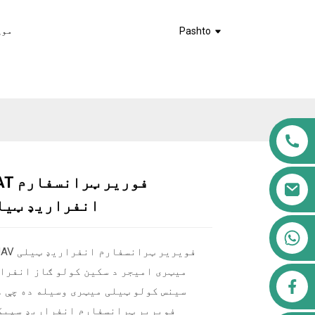
Pashto
موږ
انفراریډ ټیل
+۸۶۱۳۹۱۱۵۵۶۷۶۱
میټری امیجر د سکین کولو ګاز انفرا
airppb123@gmail.com
سینس کولو ټیلی میټری وسیله ده چې د
فویریر ټرانسفارم انفراریډ سپیک