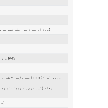
20 سپیکٹرا / ثانیه (Δσ≤ 2 cm-1، دوه اړخیزه مداخله نمونه)
کشف کونکي IP66، د ډرون محافظت کچه ​​IP45
ا
12.8Kg (د دوه ګوني بیټرۍ په ګډون)