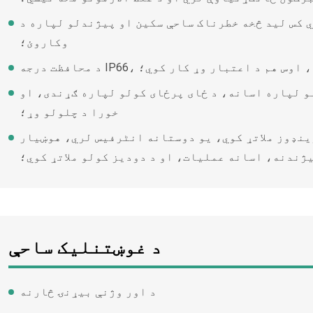
س لید څخه خطرناک ساحې سکین او پیژندلو لپاره د DJI ډرون خپله کیمره
وکاروئ؛
 څخه ډار نه، اوس هم د اعتبار وړ کار کوي؛
و لپاره اسانه، د ځای پرځای کولو لپاره ګړندی، او
خورا د چلولو وړ؛
ینډوز ملاتړ کوي، یو دوستانه انٹرفیس لري، هوښیار
ژندنه، اسانه عملیات، او د دودیز کولو ملاتړ کوي؛
د غوښتنلیک ساحې
د اور وژنې بیړنۍ څارنه