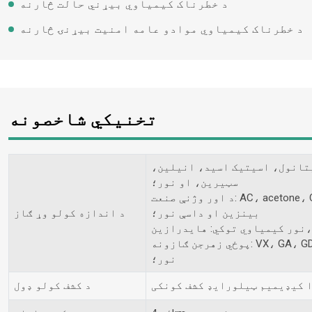
د خطرناک کیمیاوي بیړني حالت څارنه
د خطرناک کیمیاوي موادو عامه امنیت بیړنۍ څارنه
تخنیکي شاخصونه
یتانول، اسیتیک اسید، انیلین،
سټیرین، او نور؛
ر وژنې صنعت: AC، acetone، CS
بينزين او داسې نور؛
د اندازه کولو وړ ګاز
ایدرازین، A
پوځي زهرجن ګازونه: VX، GA، GD، سومن، سارین، سرسبز ګاز، او داسې
نور؛
 کیډیمیم ټیلورایډ کشف کونکی
د کشف کولو ډول