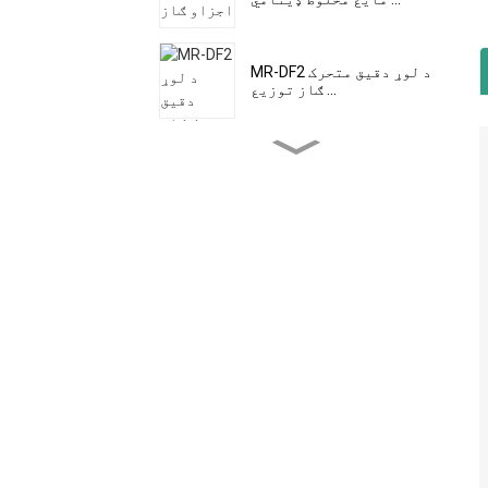
MR-DF2 د لوړ دقیق متحرک
ګاز توزیع ...
MR-DF3 پورټ ایبل لوړ
دقیق متحرک ګاز ډیسټ ...
د MR-A(S) محیطي هوا
کیفیت مانیټر (اتوماتیک
...
د MR-A(M) محیطي هوا
کیفیت مانیټر (مایکرو
هوا ...
MR-A محیطي هوا کیفیت
مانیټر (د پورټ ایبل)