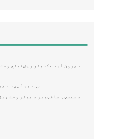
د ډرون لید عکسونو ریښتیني وخت 
د 4G بې سیم لیږد 
د سیسټم سافټویر د موثر وخت ډیز