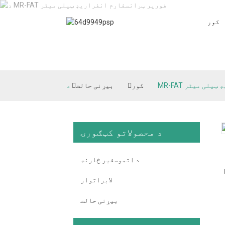
کور
ریډ ټیلی میٹر
کور
بیړنی حالت
د محصولاتو کټګورۍ
د اتموسفیر څارنه
لابراتوار
بیړنی حالت