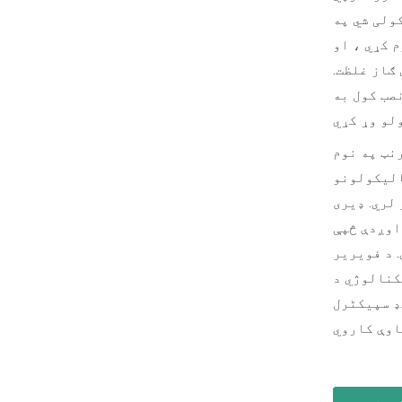
ولی شي په
م کړي ، او
ګاز غلظت.
صب کول به
نټ په نوم
الیکولونو
لري. ډیری
اوږدې څپې
 د فویریر
کنالوژي د
ډ سپیکٹرل