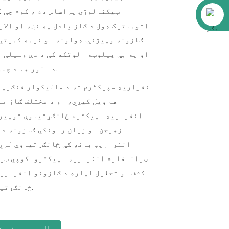
علی بابا
ټیکنالوژۍ پراساس ده ، کوم چې ک
اتوماتيک ډول د ګاز بادل په نښه او الار
ګازونه وپیژني. ډولونه او نیمه کمیتي 
او په بې پیلوټه الوتکه کې د دې وسیلې ن
دا نور هم د چلولو وړ کړي.
انفراریډ سپیکٹرم ته د مالیکولر فنګرپر
هم ویل کیږي، او د مختلف ګاز م
انفراریډ سپیکٹرم ځانګړتیاوې توپیر 
زهرجن او زیان رسونکي ګازونه د 
انفراریډ بانډ کې ځانګړتیاوې لري.
ټرانسفارم انفراریډ سپیکٹروسکوپي ټی
کشف او تحلیل لپاره د ګازونو انفراری
ځانګړتیاوې کاروي.