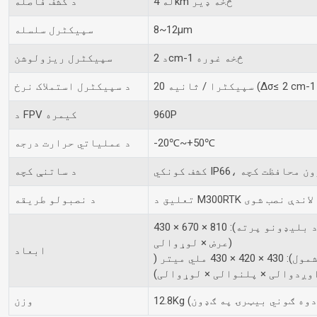
له 4km څخه ډیر
د کشف فاصله
8~12μm
سپیکٹرل سلسله
د 2cm-1 څخه غوره
سپیکٹرل ریزولوشن
د سپیکٹرل استملاک نرخ
960P
د FPV کیمره
-20℃~+50℃
د عملیاتي حرارت درجه
د ساتنې کچه
تعلیق د M300RTK لاندې نصب شوی
د نصبولو طریقه
ابعاد (پراخ شوی، د بلیډونو پرته): 810 × 670 × 430 mm ( اوږدوالی ×
عرض × لوړوالی)
ابعاد
ابعاد (تړل شوي، د پیډلونو په شمول): 430 × 420 × 430 ملي میتر (
وږدوالی × پلنوالی × لوړوالی)
وزن