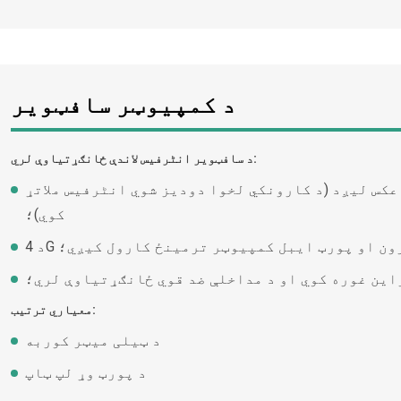
د کمپیوټر سافټویر
د سافټویر انٹرفیس لاندې ځانګړتیاوې لري:
عکس لیږد (د کارونکي لخوا دودیز شوي انٹرفیس ملاتړ
کوي)؛
د ډرون او پورټ ایبل کمپیوټر ترمینځ کارول کیږي؛
این غوره کوي او د مداخلې ضد قوي ځانګړتیاوې لري؛
معیاري ترتیب:
د ټیلی میټر کوربه
د پورټ وړ لپ ټاپ