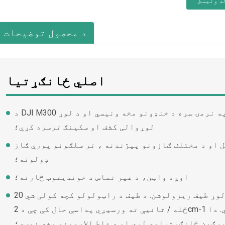
ه ونیسئ
د محصول توضیحات
اصلي ځانګړتیا
د DJI M300 ډرون سره مجهز، دا کولی شي په نرمۍ سره د خنډونو مخه ونیسي او د لوړ
لوړوالی کشف او سکینګ ترسره کړي؛
 او د مختلف ګازونو پیژندنه ، تر سلګونو پورې ګاز
ډولونه؛
اوږد واټن، د غیر تماس د خوندیتوب څارنه؛
د لوړ سپیکٹرل راټولولو نرخ او لوړ طیف ریزولوشن. د طیف د راټولولو کچه کولی شي 20
ځله / ثانیې ته ورسیږي پداسې حال کې چې د 2cm-1 څخه غوره طیف ریزولوشن ساتل کیږي. دا
رګون ځانګړتیاوې لري او د غلط الارمونو مخه نیسي؛