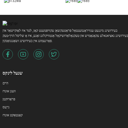
בעידזשינג מיננעט ענוויראָנמענטאַל פּראַטעקשאַן עקוויפּמענט קאָו, לטד איז לאָוקייטאַד אין
עידזשינג נאציאנאלע עקאָנאָמיש און טעקנאַלאַדזשיקאַל אַנטוויקלונג זאָנע, איז אַ שליסל הויך-טעק
פאַרנעמונג אין בעידזשינג זשאָנגגואַנקון.
שנעל לינקס
היים
וועגן אונדז
פּראָדוקטן
נייַעס
קאָנטאַקט אונדז