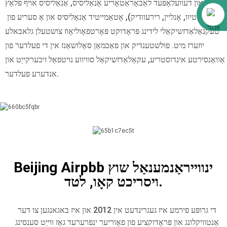
און דעוועלאָפּעד לאַבאָראַטאָריע אַנאַליסיס, אַנאַליסיס אויף פּלאַץ
אַליבאַבאַ
(פּאָרטאַטיוו, אָנליין, רירעוודיק), אָטאַמייטיד אַנאַליסיס און אַ סעריע פון ​​
טעקנאַלאַדזשיקאַלי לידינג פּראָדוקט פּאָרטפאָוליאָוז צושטעלן גלאבאלע
יוזערז מיט. פולשטענדיק און פאַכמאַן סאַלושאַנז אין די פעלדער פון
אַוואַנסירטע אינדוסטריע, עקאַלאַדזשיקאַל סוויווע נויטפאַל זיכערקייַט און
אנדערע פעלדער.
Beijing Airpbb ינווייראַנמענאַל שוץ
ויסריכט קאָו, לטד.
די גרופּע פירמע איז געגרינדעט אין 2012 און איז באגאנגען צו דער
אַנטוויקלונג און פּראָדוקציע פון ​​פאָוריער ינפרערעד גאַז ווייַט סענסינג