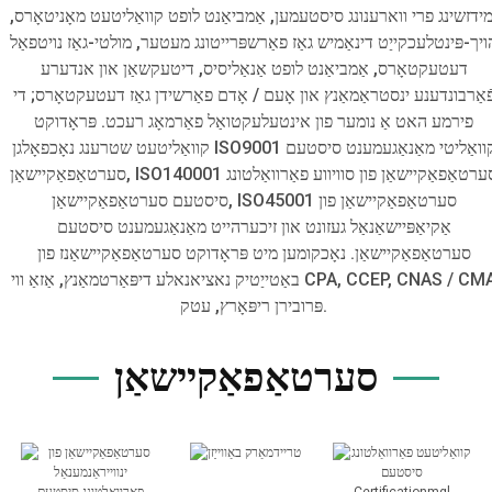
מידזשינג פרי ווארענונג סיסטעמען, אַמביאַנט לופט קוואַליטעט מאָניטאָרס,
ויך-פּינטלעכקייַט דינאַמיש גאַז פאַרשפּרייטונג מעטער, מולטי-גאַז נויטפאַל
דעטעקטאָרס, אַמביאַנט לופט אַנאַליסיס, דיטעקשאַן און אנדערע
ֿאַרבונדענע ינסטראַמאַנץ און אָעם / אָדם פאַרשידן גאַז דעטעקטאָרס; די
פירמע האט אַ נומער פון אינטעלעקטואַל פאַרמאָג רעכט. פּראָדוקט
קוואַליטעט שטרענג נאָכפאָלגן ISO9001 קוואַליטי מאַנאַגעמענט סיסטעם
סערטאַפאַקיישאַן, ISO140001 סערטאַפאַקיישאַן פון סוויווע פאַרוואַלטונג
סיסטעם סערטאַפאַקיישאַן, ISO45001 סערטאַפאַקיישאַן פון
אַקיאַפּיישאַנאַל געזונט און זיכערהייט מאַנאַגעמענט סיסטעם
סערטאַפאַקיישאַן. נאָכקומען מיט פּראָדוקט סערטאַפאַקיישאַנז פון
באַטייַטיק נאציאנאלע דיפּאַרטמאַנץ, אַזאַ ווי CPA, CCEP, CNAS / CMA
פּרובירן ריפּאָרץ, עטק.
סערטאַפאַקיישאַן