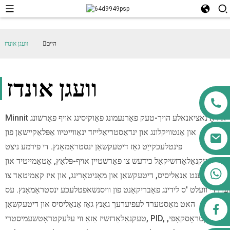
היים
וועגן אונדז
וועגן אונדז
Minnit איז אַ נאציאנאלע הויך-טעק פאַרנעמונג פאָוקיסינג אויף פאָרשונג
און אַנטוויקלונג און ינדאַסטריאַלייזד ינאַווייטיוו אַפּלאַקיישאַן פון
פּינטלעכקייַט גאַז דיטעקשאַן ינסטראַמאַנץ. די פירמע ניצט
טעקנאַלאַדזשיקאַל כידעש צו פאַרשטיין אויף-פּלאַץ, אָטאַמייטיד און
+8613911556761
ינטעליגענט אַנאַליסיס, דיטעקשאַן און מאָניטאָרינג, און איז קאַמיטאַד צו
וערן די וועלט 'ס לידינג פאַבריקאַנט פון וויסנשאפטלעכע ינסטראַמאַנץ. עס
האט מאַסטערד לעפיערעך גאַנץ גאַז אַנאַליסיס און דיטעקשאַן
airppb123@gmail.com
טעקנאַלאַדזשיז אַזאַ ווי עלעקטראָטשעמיסטרי, PID, און ספּעקטראָסקאָפּי,