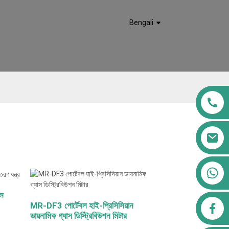
Bengali
+৮৬১৩৯১১৫৫৬৭৬১
াস
MR-DF3 পোর্টেবল হাই-প্রিসিসিয়ান
airppb123@gmail.com
ডায়নামিক গ্যাস ডিস্ট্রিবিউশন মিটার