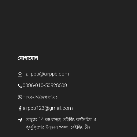
যোগাযোগ
airppb@airppb.com
0086-010-50928608
+৮৬১৩৯১১৫৫৬৭৬১
airppb123@gmail.com
কেচুয়াং 14 তম রাস্তা, বেইজিং অর্থনৈতিক ও
প্রযুক্তিগত উন্নয়ন অঞ্চল, বেইজিং, চীন