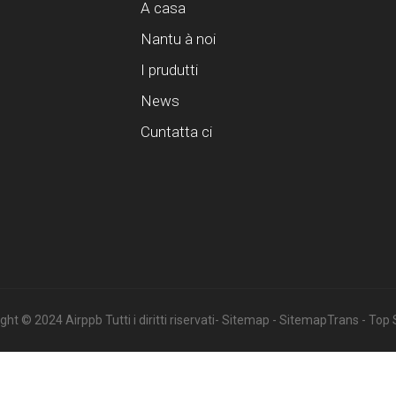
A casa
Nantu à noi
I prudutti
News
Cuntatta ci
ht © 2024 Airppb Tutti i diritti riservati
- Sitemap
- SitemapTrans
- Top