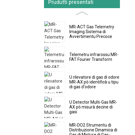
Prudutti presentati
MR-ACT Gas Telemetry
Imaging Sistema di
Avvertimentu Precoce
Telemetru infrarossu MR-
FAT Fourier Transform
U rilevatore di gas di odore
MR-AX pò identificà u tipu
di gas d'odore
U Detector Multi-Gas MR-
AX pò misurà decine di
gasi
MR-DO2 Strumentu di
Distribuzione Dinamica di
Gas di Mistura di Gas-