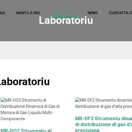
ASA
NANTU À NOI
I PRUDUTTI
NEWS
CUNTATTA C
Laboratoriu
Laboratoriu
MR-DF2 Strumentu dina
di distribuzione di gas d'
precisione
MR-DO2 Strumentu di