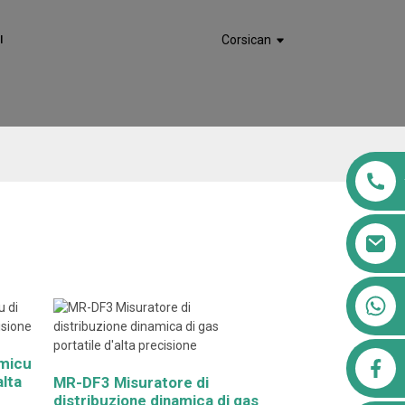
I
Corsican
+8613911556761
micu
airppb123@gmail.com
alta
MR-DF3 Misuratore di
distribuzione dinamica di gas