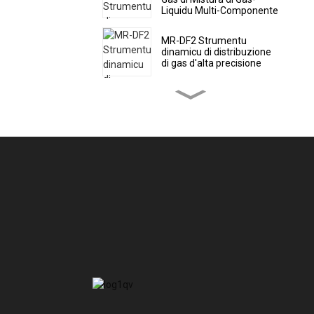
Liquidu Multi-Componente
MR-DF2 Strumentu
dinamicu di distribuzione
di gas d'alta precisione
MR-DF3 Misuratore di
distribuzione dinamica di
gas portatile d'alta
precisione
Monitor di qualità di l'aria
ambientale MR-A(S)
(Stazione automatica)
Monitor di qualità di l'aria
ambientale MR-A(M)
(Micro Air Station)
Monitor di qualità di l'aria
ambientale MR-A
(Portatile)