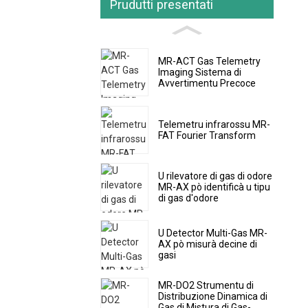
Prudutti presentati
MR-ACT Gas Telemetry
Imaging Sistema di
Avvertimentu Precoce
Telemetru infrarossu MR-
FAT Fourier Transform
U rilevatore di gas di odore
MR-AX pò identificà u tipu
di gas d'odore
U Detector Multi-Gas MR-
AX pò misurà decine di
gasi
MR-DO2 Strumentu di
Distribuzione Dinamica di
Gas di Mistura di Gas-