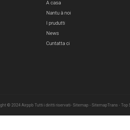
A casa
Nantu à noi
I prudutti
News
Cuntatta ci
ht © 2024 Airppb Tutti i diritti riservati
- Sitemap
- SitemapTrans
- Top