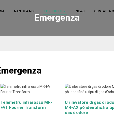
ASA
NANTU À NOI
I PRUDUTTI
NEWS
CUNTATTA C
Emergenza
Emergenza
Telemetru infrarossu MR-
U rilevatore di gas di od
FAT Fourier Transform
MR-AX pò identificà u tip
gas d'odore