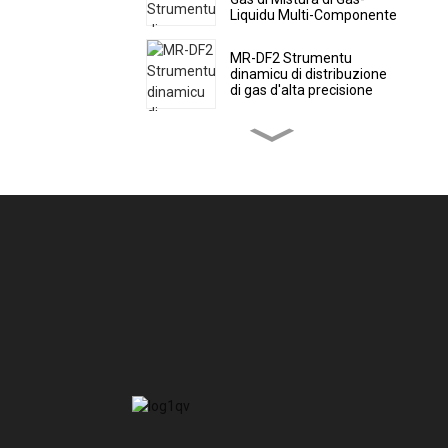
Liquidu Multi-Componente
MR-DF2 Strumentu
dinamicu di distribuzione
di gas d'alta precisione
MR-DF3 Misuratore di
distribuzione dinamica di
gas portatile d'alta
precisione
Monitor di qualità di l'aria
ambientale MR-A(S)
(Stazione automatica)
Monitor di qualità di l'aria
ambientale MR-A(M)
(Micro Air Station)
Monitor di qualità di l'aria
ambientale MR-A
(Portatile)