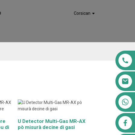
I
Corsican
+8613911556761
ore
U Detector Multi-Gas MR-AX
airppb123@gmail.com
u di
pò misurà decine di gasi