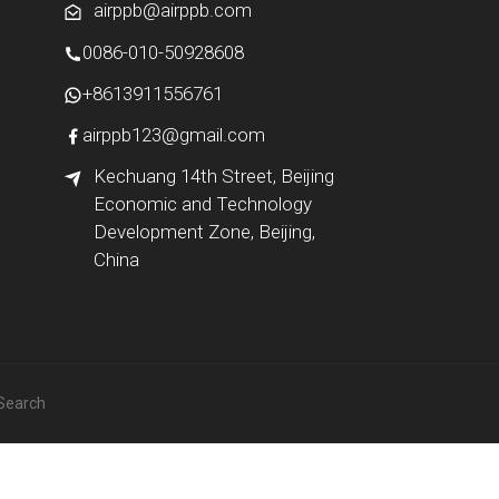
airppb@airppb.com
0086-010-50928608
+8613911556761
airppb123@gmail.com
Kechuang 14th Street, Beijing
Economic and Technology
Development Zone, Beijing,
China
 Search