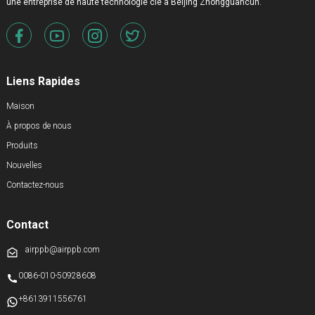
une entreprise de haute technologie clé à Beijing Zhongguancun.
Liens Rapides
Maison
À propos de nous
Produits
Nouvelles
Contactez-nous
Contact
airppb@airppb.com
0086-010-50928608
+8613911556761