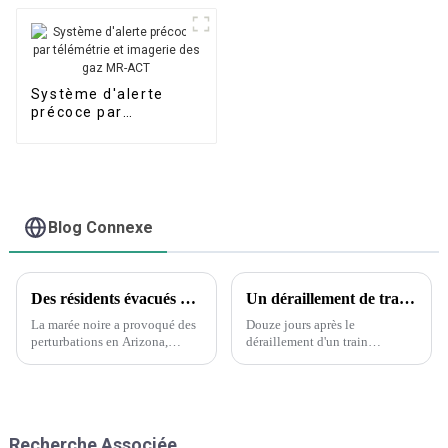
Système d'alerte
précoce par
télémétrie et
imagerie des gaz MR-
ACT
Blog Connexe
Des résidents évacués après un déversement d’acide nitrique en Arizona – Mais qu’est-ce que cet acide ?
Un déraillement de train dans l'Ohio suscite des craintes parmi les habitants d'une petite ville au sujet des substances toxiques.
La marée noire a provoqué des
Douze jours après le
perturbations en Arizona,
déraillement d'un train
notamment des évacuations et
transportant des produits
un ordre de « rester sur place ».
chimiques toxiques dans la
Un nuage jaune-orange est
petite ville d'East Palestine,
produit par l'acide nitrique
dans l'Ohio, les habitants
lorsqu'il se décompose et
inquiets exigent toujours des
Recherche Associée
produit de l'azote...
réponses. « C'est très