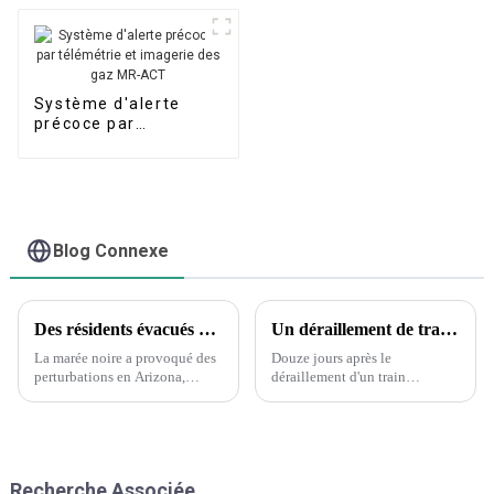
Système d'alerte
précoce par
télémétrie et
imagerie des gaz MR-
ACT
Blog Connexe
Des résidents évacués après un déversement d’acide nitrique en Arizona – Mais qu’est-ce que cet acide ?
Un déraillement de train dans l'Ohio suscite des craintes parmi les habitants d'une petite ville au sujet des substances toxiques.
La marée noire a provoqué des
Douze jours après le
perturbations en Arizona,
déraillement d'un train
notamment des évacuations et
transportant des produits
un ordre de « rester sur place ».
chimiques toxiques dans la
Un nuage jaune-orange est
petite ville d'East Palestine,
produit par l'acide nitrique
dans l'Ohio, les habitants
lorsqu'il se décompose et
inquiets exigent toujours des
Recherche Associée
produit de l'azote...
réponses. « C'est très