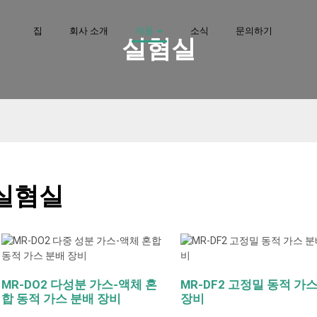
집
회사 소개
제품
소식
문의하기
실혐실
실혐실
MR-DO2 다성분 가스-액체 혼
MR-DF2 고정밀 동적 가
합 동적 가스 분배 장비
장비