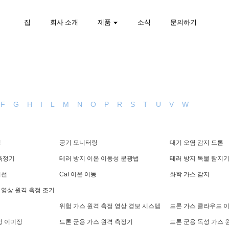
집
회사 소개
제품
소식
문의하기
F
G
H
I
L
M
N
O
P
R
S
T
U
V
W
링
공기 모니터링
대기 오염 감지 드론
측정기
테러 방지 이온 이동성 분광법
테러 방지 독물 탐지
외선
Caf 이온 이동
화학 가스 감지
영상 원격 측정 조기
위험 가스 원격 측정 영상 경보 시스템
드론 가스 클라우드 
정 이미징
드론 군용 가스 원격 측정기
드론 군용 독성 가스 