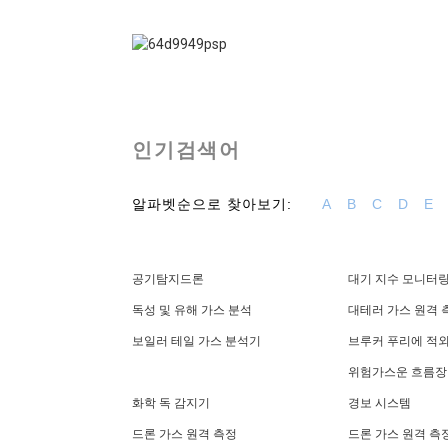
인기검색어
알파벳순으로 찾아보기:
A
B
C
D
E
공기탐지드론
대기 지수 모니터
독성 및 유해 가스 분석
대테러 가스 원격 
보일러 테일 가스 분석기
브루커 푸리에 적
위험가스운 흐름장 
화학 독 감지기
경보 시스템
드론 가스 원격 측정
드론 가스 원격 측