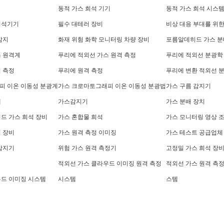
동적 가스 희석 기기
동적 가스 희석 시스
희석기기
필수 대테러 장비
비상 대응 부대를 위한
감지
화재 위험 화학 모니터링 차량 장비
포름알데히드 가스 분
스 원격계
푸리에 적외선 가스 원격 측정
푸리에 적외선 분광학 
 측정
푸리에 원격 측정
푸리에 변환 적외선 
피 이온 이동성 분광계
가스 크로마토그래피 이온 이동성 분광법
가스 구름 감지기
체
가스감지기
가스 분배 장치
드 가스 희석 장비
가스 혼합물 희석
가스 모니터링 영상 
 장비
가스 원격 측정 이미징
가스 테스트 공급업체
감지기
위험 가스 원격 측정기
고정밀 가스 희석 장
적외선 가스 클라우드 이미징 원격 측정
적외선 가스 원격 측정
우드 이미징 시스템
시스템
스템