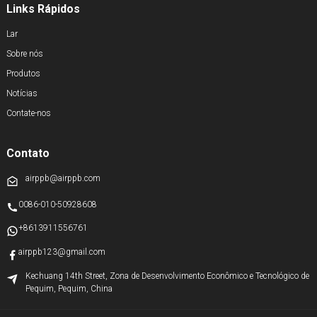
Links Rápidos
Lar
Sobre nós
Produtos
Notícias
Contate-nos
Contato
airppb@airppb.com
0086-010-50928608
+8613911556761
airppb123@gmail.com
Kechuang 14th Street, Zona de Desenvolvimento Econômico e Tecnológico de
Pequim, Pequim, China