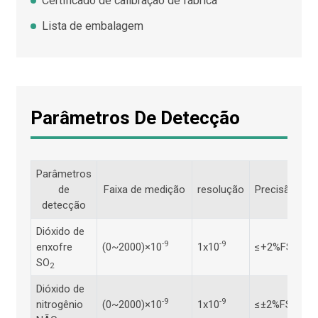
Certificado de calibração de fábrica
Lista de embalagem
Parâmetros De Detecção
Parâmetros
P
de
Faixa de medição
resolução
Precisão
detecção
m
Dióxido de
el
-9
-9
enxofre
(0~2000)×10
1x10
≤+2%FS
po
SO
co
2
Dióxido de
el
-9
-9
nitrogênio
(0~2000)×10
1x10
≤±2%FS
po