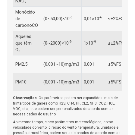
NÃO
co
2
Monóxido
el
-6
-6
de
(0~50,00)×10
0,01×10
≤±2%FS
po
carbonoCO
co
Aqueles
el
-9
-9
que têm
(0~2000)×10
1x10
≤±2%FS
po
O
co
3
Di
PM2,5
(0,001~10)mg/m3
0,001
±5%FS
de
Di
PM10
(0,001~10)mg/m3
0,001
±5%FS
de
Observações
: Os parâmetros podem ser expandidos: mais de
trinta tipos de gases como H2S, CH4, HF, CL2, NH3, CO2, HCL,
VOC, etc., que podem ser personalizados de acordo com as
necessidades do usuário.
Ao mesmo tempo, cinco parâmetros meteorológicos, como
velocidade do vento, direção do vento, temperatura, umidade e
pressão atmosférica, podem ser adicionados de acordo com as