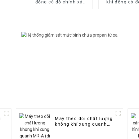
động có độ chính xác
khí động có đ
cao MR-DF2
xác cao M
g
Máy theo dõi chất lượng
không khí xung quanh
MR-A (di động)