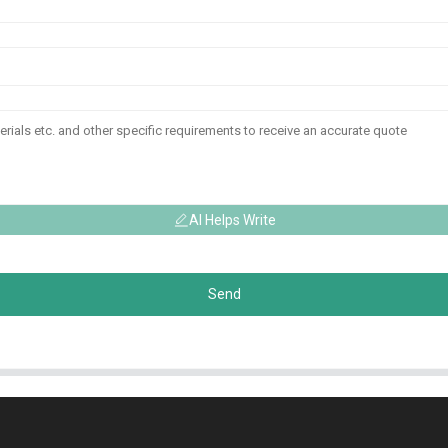
AI Helps Write
Send