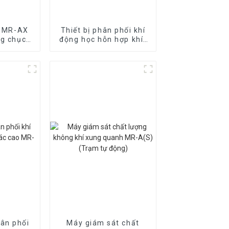
í MR-AX
Thiết bị phân phối khí
ng chục
động học hỗn hợp khí-
í
lỏng đa thành phần
MR-DO2
ân phối
Máy giám sát chất