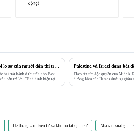
Vụ tàu hỏa trật bánh ở Ohio làm dấy lên nỗi lo sợ của người dân thị trấn nhỏ về chất độc hại.
 hại trật bánh ở thị trấn nhỏ East
Theo tin tức độc quyền của Middle Ea
u câu trả lời. "Tình hình hiện tại rất
đường hầm của Hamas dưới sự giám sá
kinh vào các đường hầm cũng có thể 
p
Hệ thống cảm biến từ xa khí mù tạt quân sự
Nhà sản xuất giám s