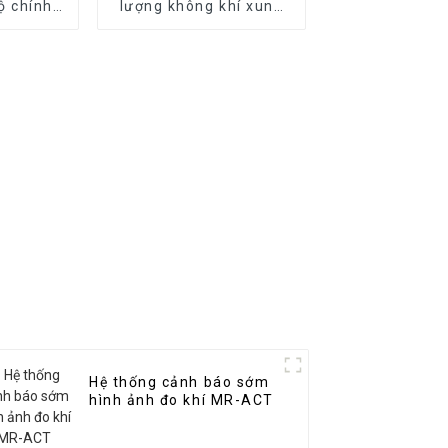
ộ chính
lượng không khí xung
R-DF3
quanh MR-A(S) (Trạm
tự động)
Hệ thống cảnh báo sớm
hình ảnh đo khí MR-ACT