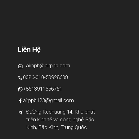
Liên Hệ
airppb@airppb.com
0086-010-50928608
+8613911556761
airppb123@gmail.com
Đường Kechuang 14, Khu phát
triển kinh tế và công nghệ Bắc
Kinh, Bắc Kinh, Trung Quốc