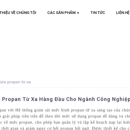
 THIỆU VỀ CHÚNG TÔI
CÁC SẢN PHẨM
TIN TỨC
LIÊN HỆ
hứa propan từ xa
 Propan Từ Xa Hàng Đầu Cho Ngành Công Nghiệp
an với Hệ thống giám sát mức bình propan từ xa sáng tạo của chún
p giải pháp tiên tiến để theo dõi mức sử dụng propan dễ dàng và ch
hực về mức propan, cho phép bạn quản lý và lập kế hoạch nạp lại hiệ
m thời gian và giảm nguy cơ hết propan bất ngờ, Được thiết kế cho