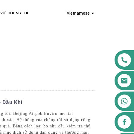
 VỚI CHÚNG TÔI
Vietnamese
+8613911556761
 Dầu Khí
g tôi. Beijing Airpbb Environmental
airppb123@gmail.com
ính xác, Hệ thống của chúng tôi sử dụng công
u quả. Bằng cách loại bỏ nhu cầu kiểm tra thủ
 cả mục đích sử dụng dân dụng và thương mại,