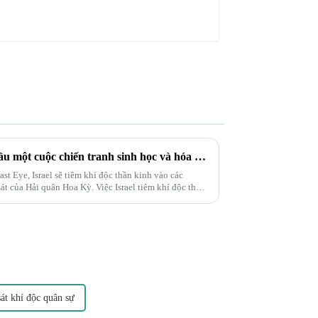
Palestine và Israel đang bắt đầu một cuộc chiến tranh sinh học và hóa học. Lực lượng Delta xuất hiện và tiêm khí độc vào các đường hầm ngầm ở Gaza!
st Eye, Israel sẽ tiêm khí độc thần kinh vào các
t của Hải quân Hoa Kỳ. Việc Israel tiêm khí độc thần
hiểu được...
át khí độc quân sự