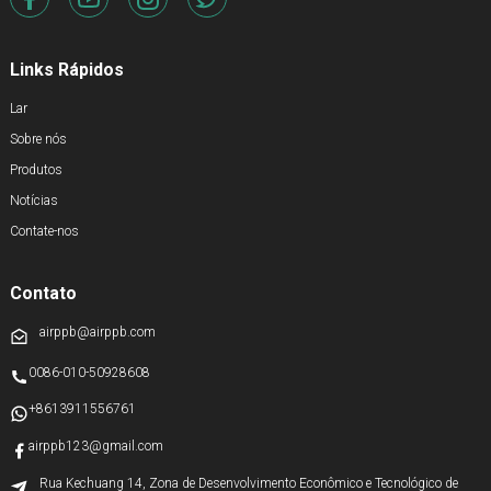
Links Rápidos
Lar
Sobre nós
Produtos
Notícias
Contate-nos
Contato
airppb@airppb.com
0086-010-50928608
+8613911556761
airppb123@gmail.com
Rua Kechuang 14, Zona de Desenvolvimento Econômico e Tecnológico de