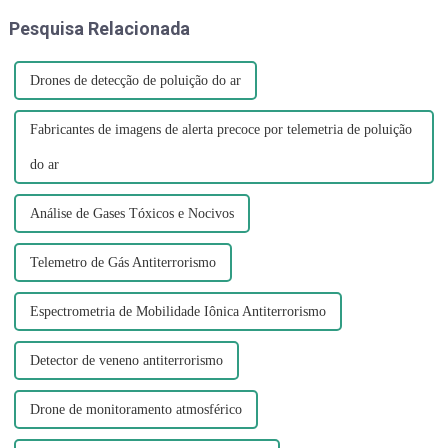
túneis também é
dramático agora", disse J...
Pesquisa Relacionada
compreensível...
Drones de detecção de poluição do ar
Fabricantes de imagens de alerta precoce por telemetria de poluição
do ar
Análise de Gases Tóxicos e Nocivos
Telemetro de Gás Antiterrorismo
Espectrometria de Mobilidade Iônica Antiterrorismo
Detector de veneno antiterrorismo
Drone de monitoramento atmosférico