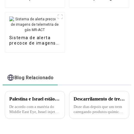
de gás de alta
dinâmico portátil de
precisão MR-DF2
alta precisão MR-DF3
Sistema de alerta
precoce de imagens
de telemetria de gás
MR-ACT
Blog Relacionado
Palestina e Israel estão iniciando uma guerra biológica e química. A Força Delta aparece e injeta gás nervoso em túneis subterrâneos em Gaza!
Descarrilamento de trem em Ohio gera medo de substâncias tóxicas entre moradores de cidade pequena.
De acordo com a matéria do
Doze dias depois que um trem
Middle East Eye, Israel injetará
carregando produtos químicos
gás nervoso nos túneis do
tóxicos descarrilou na pequena
Hamas sob a supervisão da
cidade de East Palestine, em
Marinha dos EUA. A injeção de
Ohio, moradores ansiosos ainda
gás nervoso por Israel nos
exigem respostas. "É muito