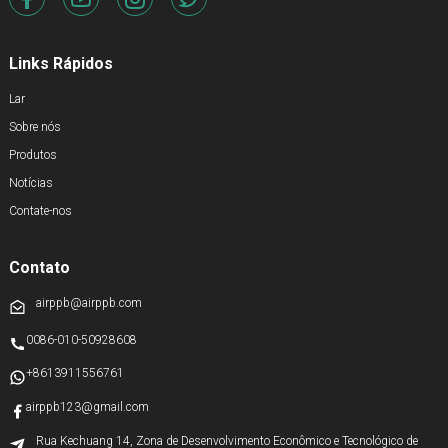
Links Rápidos
Lar
Sobre nós
Produtos
Notícias
Contate-nos
Contato
airppb@airppb.com
0086-010-50928608
+8613911556761
airppb123@gmail.com
Rua Kechuang 14, Zona de Desenvolvimento Econômico e Tecnológico de