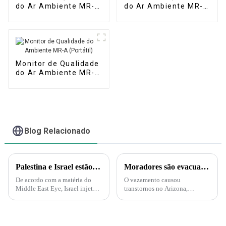
do Ar Ambiente MR-
do Ar Ambiente MR-
A(S) (Estação
A(M) (Micro Estação
Automática)
de Ar)
Monitor de Qualidade
do Ar Ambiente MR-A
(Portátil)
Blog Relacionado
Palestina e Israel estão iniciando uma guerra biológica e química. A Força Delta aparece e injeta gás nervoso em túneis subterrâneos em Gaza!
Moradores são evacuados após vazamento de ácido nítrico no Arizona – Mas o que é esse ácido?
De acordo com a matéria do
O vazamento causou
Middle East Eye, Israel injetará
transtornos no Arizona,
gás nervoso nos túneis do
incluindo evacuações e uma
Hamas sob a supervisão da
ordem de "abrigo no local".
Marinha dos EUA. A injeção de
Uma nuvem amarelo-alaranjada
gás nervoso por Israel nos
é produzida pelo ácido nítrico