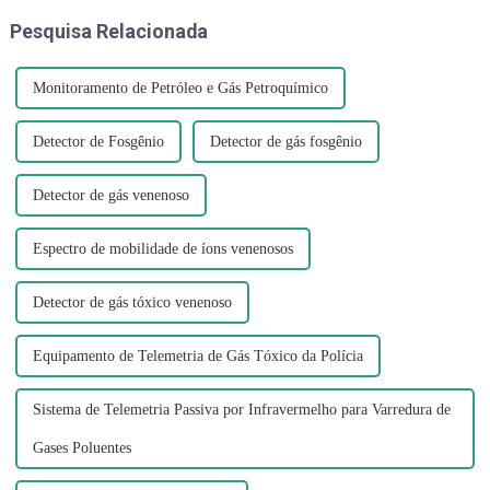
túneis também é
quando ele se decompõe e
Pesquisa Relacionada
compreensível...
produz nitrogênio...
Monitoramento de Petróleo e Gás Petroquímico
Detector de Fosgênio
Detector de gás fosgênio
Detector de gás venenoso
Espectro de mobilidade de íons venenosos
Detector de gás tóxico venenoso
Equipamento de Telemetria de Gás Tóxico da Polícia
Sistema de Telemetria Passiva por Infravermelho para Varredura de
Gases Poluentes