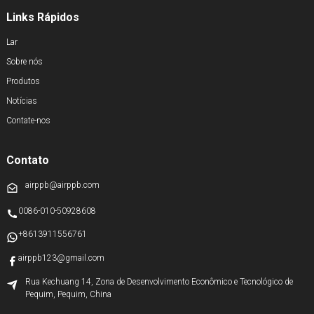
Links Rápidos
Lar
Sobre nós
Produtos
Notícias
Contate-nos
Contato
airppb@airppb.com
0086-010-50928608
+8613911556761
airppb123@gmail.com
Rua Kechuang 14, Zona de Desenvolvimento Econômico e Tecnológico de
Pequim, Pequim, China