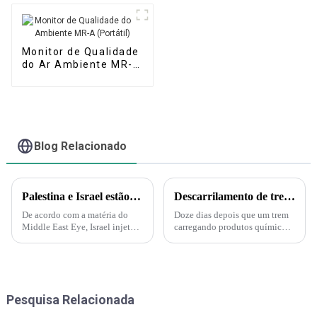
Monitor de Qualidade
do Ar Ambiente MR-A
(Portátil)
Blog Relacionado
Palestina e Israel estão iniciando uma guerra biológica e química. A Força Delta aparece e injeta gás nervoso em túneis subterrâneos em Gaza!
Descarrilamento de trem em Ohio gera medo de substâncias tóxicas entre moradores de cidade pequena.
De acordo com a matéria do
Doze dias depois que um trem
Middle East Eye, Israel injetará
carregando produtos químicos
gás nervoso nos túneis do
tóxicos descarrilou na pequena
Hamas sob a supervisão da
cidade de East Palestine, em
Marinha dos EUA. A injeção de
Ohio, moradores ansiosos ainda
gás nervoso por Israel nos
exigem respostas. "É muito
túneis também é
dramático agora", disse J...
Pesquisa Relacionada
compreensível...