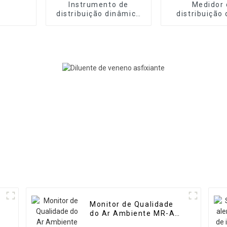
Instrumento de
Medidor 
distribuição dinâmica
distribuição
de gás de alta
dinâmico port
precisão MR-DF2
alta precisão
Monitor de Qualidade
do Ar Ambiente MR-A
(Portátil)