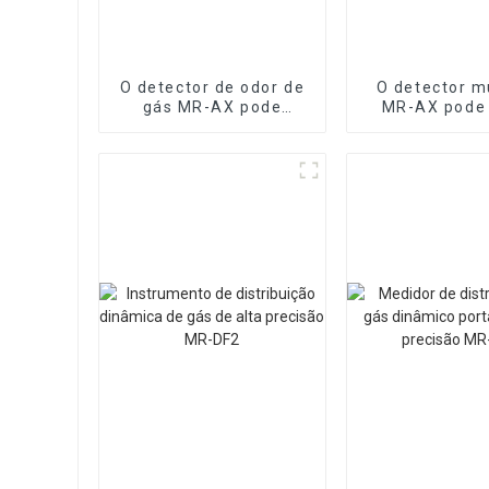
O detector de odor de
O detector m
gás MR-AX pode
MR-AX pode
identificar o tipo de
dezenas de
gás odorante