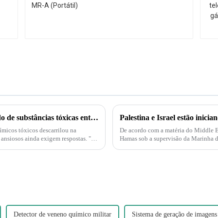
Descarrilamento de trem em Ohio gera medo de substâncias tóxicas entre moradores de cidade pequena.
micos tóxicos descarrilou na
De acordo com a matéria do Middle Eas
 ansiosos ainda exigem respostas. "É
Hamas sob a supervisão da Marinha do
também é compreensível...
Detector de veneno químico militar
Sistema de geração de imagens