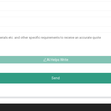
AI Helps Write
Send