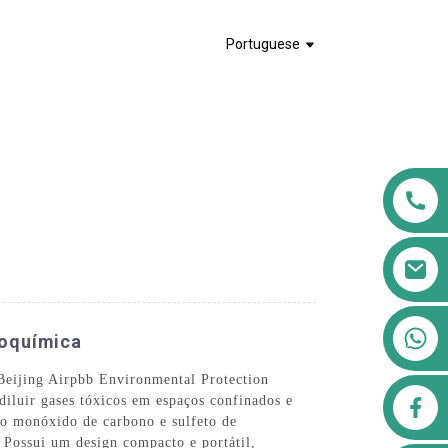
Portuguese
+8613911556761
roquímica
 Beijing Airpbb Environmental Protection
airppb123@gmail.com
iluir gases tóxicos em espaços confinados e
omo monóxido de carbono e sulfeto de
 Possui um design compacto e portátil,