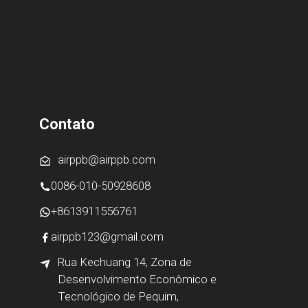
Contato
airppb@airppb.com
0086-010-50928608
+8613911556761
airppb123@gmail.com
Rua Kechuang 14, Zona de
Desenvolvimento Econômico e
Tecnológico de Pequim,