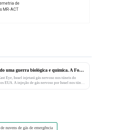
ACT
Palestina e Israel estão iniciando uma guerra biológica e química. A Força Delta aparece e injeta gás nervoso em túneis subterrâneos em Gaza!
t Eye, Israel injetará gás nervoso nos túneis do
s EUA. A injeção de gás nervoso por Israel nos túneis
 de nuvens de gás de emergência