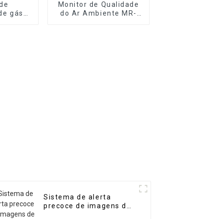
de
Monitor de Qualidade
 de gás
do Ar Ambiente MR-
átil de
A(S) (Estação
 MR-DF3
Automática)
Sistema de alerta
precoce de imagens de
telemetria de gás MR-