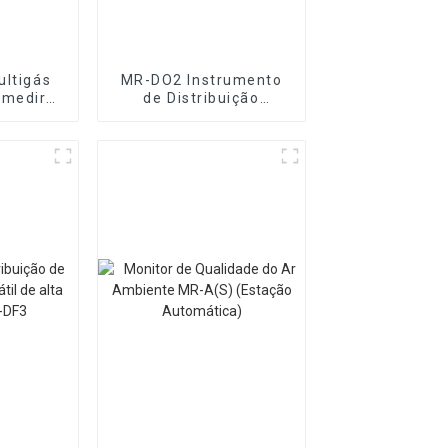
ultigás
MR-DO2 Instrumento
 medir
de Distribuição
 gases
Dinâmica de Gás e
Líquido
Multicomponente