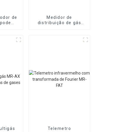
 odor de
Medidor de
 pode
distribuição de gás
tipo de
dinâmico portátil de
nte
alta precisão MR-DF3
ultigás
Telemetro