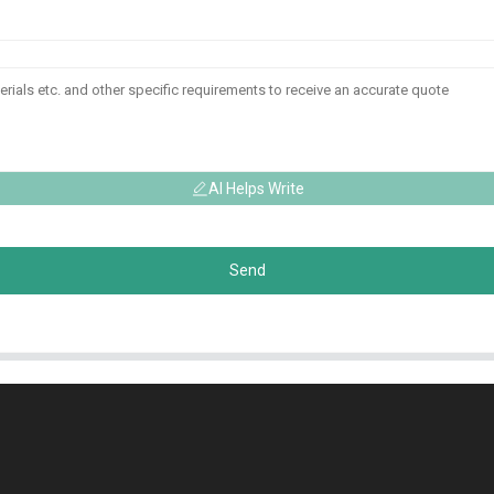
AI Helps Write
Send