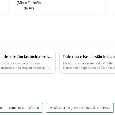
Descarrilamento de trem em Ohio gera medo de substâncias tóxicas entre moradores de cidade pequena.
micos tóxicos descarrilou na
De acordo com a matéria do Middle Eas
 ansiosos ainda exigem respostas. "É
Hamas sob a supervisão da Marinha do
também é compreensível...
monitoramento atmosférico
Analisador de gases residuais de caldeiras