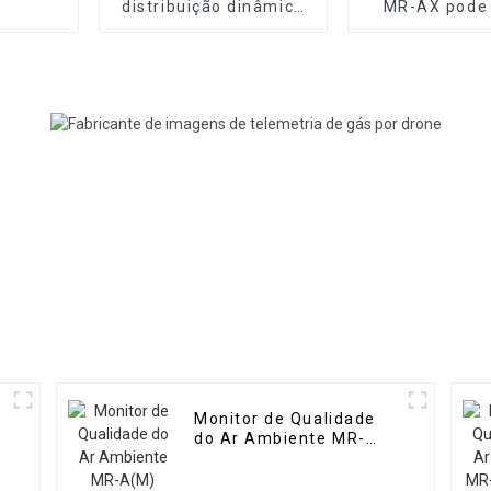
distribuição dinâmica
MR-AX pode
de gás de alta
dezenas de
precisão MR-DF2
Monitor de Qualidade
do Ar Ambiente MR-
A(M) (Micro Estação de
Ar)