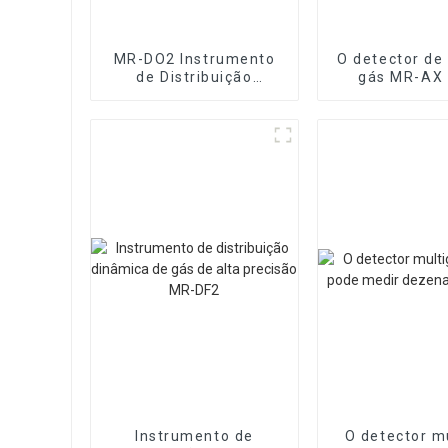
MR-DO2 Instrumento
O detector de
de Distribuição
gás MR-AX
Dinâmica de Gás e
identificar o 
Líquido
gás odora
Multicomponente
Instrumento de
O detector m