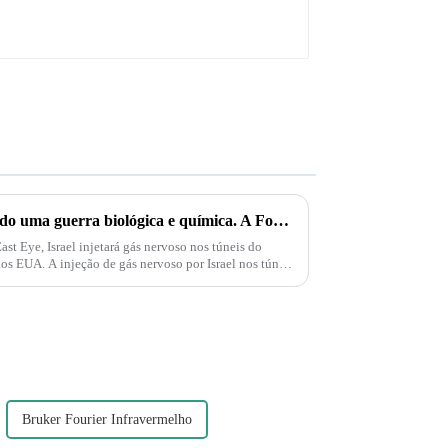
Palestina e Israel estão iniciando uma guerra biológica e química. A Força Delta aparece e injeta gás nervoso em túneis subterrâneos em Gaza!
t Eye, Israel injetará gás nervoso nos túneis do
s EUA. A injeção de gás nervoso por Israel nos túneis
Bruker Fourier Infravermelho