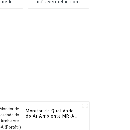
 medir
infravermelho com
 gases
transformada de
Fourier MR-FAT
Monitor de Qualidade
do Ar Ambiente MR-A
(Portátil)