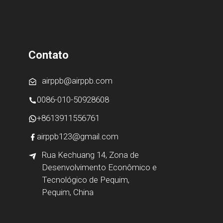
Contato
airppb@airppb.com
0086-010-50928608
+8613911556761
airppb123@gmail.com
Rua Kechuang 14, Zona de
Desenvolvimento Econômico e
Tecnológico de Pequim,
Pequim, China