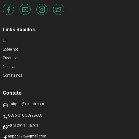
Links Rápidos
Lar
Sobre nós
Produtos
Notícias
Contate-nos
Contato
airppb@airppb.com
0086-010-50928608
+8613911556761
airppb123@gmail.com