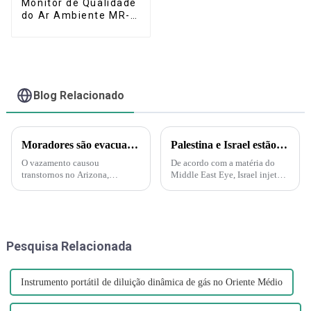
Monitor de Qualidade
do Ar Ambiente MR-A
(Portátil)
Blog Relacionado
Moradores são evacuados após vazamento de ácido nítrico no Arizona – Mas o que é esse ácido?
Palestina e Israel estão iniciando uma guerra biológica e química. A Força Delta aparece e injeta gás nervoso em túneis subterrâneos em Gaza!
O vazamento causou
De acordo com a matéria do
transtornos no Arizona,
Middle East Eye, Israel injetará
incluindo evacuações e uma
gás nervoso nos túneis do
ordem de "abrigo no local".
Hamas sob a supervisão da
Uma nuvem amarelo-alaranjada
Marinha dos EUA. A injeção de
é produzida pelo ácido nítrico
gás nervoso por Israel nos
quando ele se decompõe e
túneis também é
Pesquisa Relacionada
produz nitrogênio...
compreensível...
Instrumento portátil de diluição dinâmica de gás no Oriente Médio