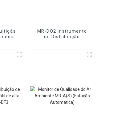
ultigás
MR-DO2 Instrumento
 medir
de Distribuição
 gases
Dinâmica de Gás e
Líquido
Multicomponente