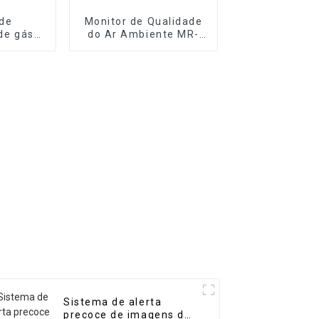
de
Monitor de Qualidade
 de gás
do Ar Ambiente MR-
átil de
A(S) (Estação
 MR-DF3
Automática)
Sistema de alerta
precoce de imagens de