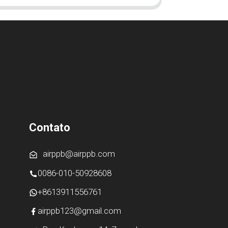
Contato
airppb@airppb.com
0086-010-50928608
+8613911556761
airppb123@gmail.com