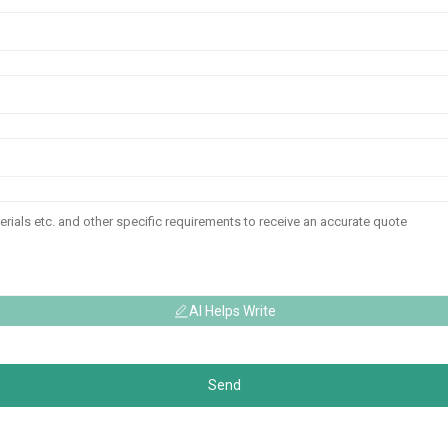
AI Helps Write
Send