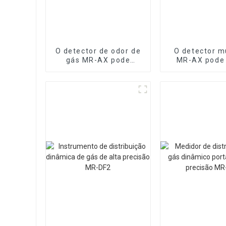
O detector de odor de
O detector m
gás MR-AX pode
MR-AX pode
identificar o tipo de
dezenas de
gás odorante