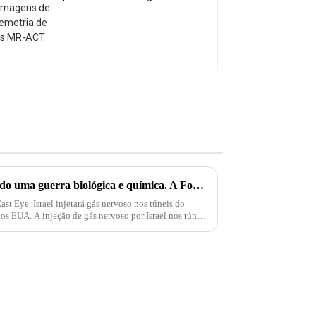
telemetria de gás MR-
ACT
Palestina e Israel estão iniciando uma guerra biológica e química. A Força Delta aparece e injeta gás nervoso em túneis subterrâneos em Gaza!
t Eye, Israel injetará gás nervoso nos túneis do
s EUA. A injeção de gás nervoso por Israel nos túneis