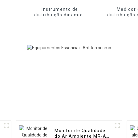
Instrumento de
Medidor 
distribuição dinâmica
distribuição
de gás de alta
dinâmico port
precisão MR-DF2
alta precisão
Monitor de Qualidade
do Ar Ambiente MR-A