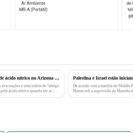
(Portátil)
Moradores são evacuados após vazamento de ácido nítrico no Arizona – Mas o que é esse ácido?
o evacuações e uma ordem de "abrigo
De acordo com a matéria do Middle Eas
pelo ácido nítrico quando ele se
Hamas sob a supervisão da Marinha do
também é compreensível...