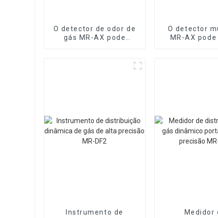
O detector de odor de
O detector m
gás MR-AX pode
MR-AX pode
identificar o tipo de
dezenas de
gás odorante
Instrumento de
Medidor 