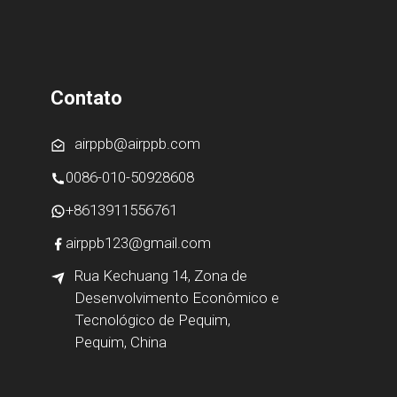
Contato
airppb@airppb.com
0086-010-50928608
+8613911556761
airppb123@gmail.com
Rua Kechuang 14, Zona de
Desenvolvimento Econômico e
Tecnológico de Pequim,
Pequim, China