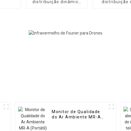
distribuição dinâmica
distribuição
de gás de alta
dinâmico port
precisão MR-DF2
alta precisão
Monitor de Qualidade
do Ar Ambiente MR-A
(Portátil)