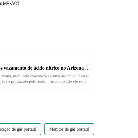
Moradores são evacuados após vazamento de ácido nítrico no Arizona – Mas o que é esse ácido?
rizona, incluindo evacuações e uma ordem de "abrigo
ada é produzida pelo ácido nítrico quando ele se
icação de gás portátil
Monitor de gás portátil