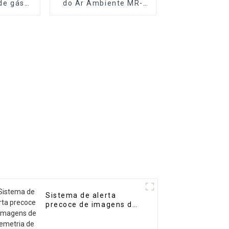
 de gás
do Ar Ambiente MR-
átil de
A(S) (Estação
 MR-DF3
Automática)
Sistema de alerta
precoce de imagens de
telemetria de gás MR-
ACT