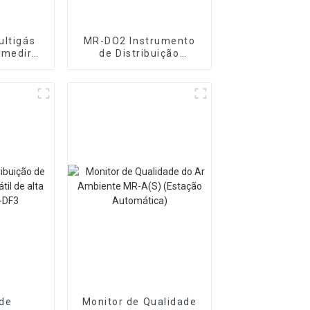
ultigás
MR-DO2 Instrumento
 medir
de Distribuição
 gases
Dinâmica de Gás e
Líquido
Multicomponente
de
Monitor de Qualidade