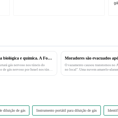
Palestina e Israel estão iniciando uma guerra biológica e química. A Força Delta aparece e injeta gás nervoso em túneis subterrâneos em Gaza!
jetará gás nervoso nos túneis do
O vazamento causou transtornos no A
 de gás nervoso por Israel nos túneis
no local". Uma nuvem amarelo-alaranj
decompõe e produz nitrogênio...
de diluição de gás
Instrumento portátil para diluição de gás
Identif