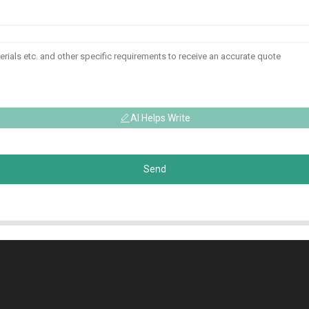
AI Helps Write
Send