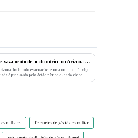
Moradores são evacuados após vazamento de ácido nítrico no Arizona – Mas o que é esse ácido?
rizona, incluindo evacuações e uma ordem de "abrigo
ada é produzida pelo ácido nítrico quando ele se
os militares
Telemetro de gás tóxico militar
Instrumento de diluição de gás multicanal