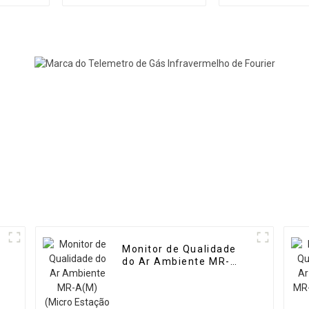
dinâmico portátil de
de gás de 
alta precisão MR-DF3
precisão M
Monitor de Qualidade
do Ar Ambiente MR-
A(M) (Micro Estação de
Ar)