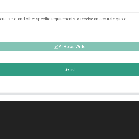
AI Helps Write
Send