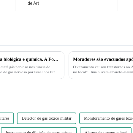
Palestina e Israel estão iniciando uma guerra biológica e química. A Força Delta aparece e injeta gás nervoso em túneis subterrâneos em Gaza!
jetará gás nervoso nos túneis do
O vazamento causou transtornos no A
 de gás nervoso por Israel nos túneis
no local". Uma nuvem amarelo-alaranj
decompõe e produz nitrogênio...
itares
Detector de gás tóxico militar
Monitoramento de gases tóxic
Instrumento de diluição de gases mistos
Alarme de veneno móvel