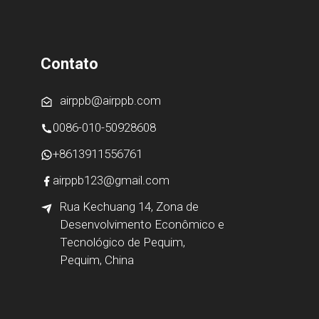
Contato
airppb@airppb.com
0086-010-50928608
+8613911556761
airppb123@gmail.com
Rua Kechuang 14, Zona de
Desenvolvimento Econômico e
Tecnológico de Pequim,
Pequim, China