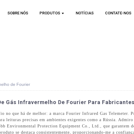
SOBRE NÓS
PRODUTOS
NOTÍCIAS
CONTATE-NOS
elho de Fourier
De Gás Infravermelho De Fourier Para Fabricante
fio no que há de melhor: a marca Fourier Infrared Gas Telemeter. P
 para leituras precisas em ambientes exigentes como a Rússia. Admir
pbb Environmental Protection Equipment Co., Ltd., que garantem d
 produto se destaca consistentemente, proporcionando-me a confian