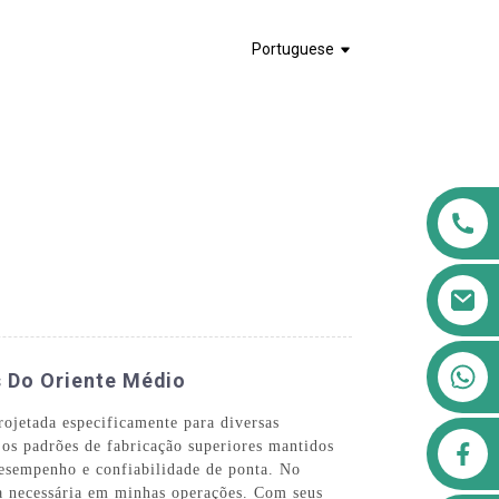
Portuguese
+8613911556761
s Do Oriente Médio
rojetada especificamente para diversas
airppb123@gmail.com
o os padrões de fabricação superiores mantidos
esempenho e confiabilidade de ponta. No
ça necessária em minhas operações. Com seus