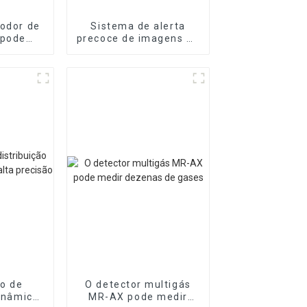
 odor de
Sistema de alerta
 pode
precoce de imagens de
tipo de
telemetria de gás MR-
nte
ACT
o de
O detector multigás
dinâmica
MR-AX pode medir