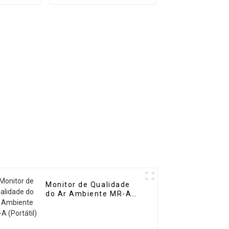
alta
dezenas de gases
R-DF2
Monitor de Qualidade
do Ar Ambiente MR-A
(Portátil)