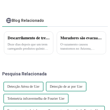
MR-ACT
Blog Relacionado
Descarrilamento de trem em Ohio gera medo de substâncias tóxicas entre moradores de cidade pequena.
Moradores são evacuados após vazamento de ácido nítrico no Arizona – Mas o que é esse ácido?
Doze dias depois que um trem
O vazamento causou
carregando produtos químicos
transtornos no Arizona,
tóxicos descarrilou na pequena
incluindo evacuações e uma
cidade de East Palestine, em
ordem de "abrigo no local".
Ohio, moradores ansiosos ainda
Uma nuvem amarelo-alaranjada
exigem respostas. "É muito
é produzida pelo ácido nítrico
dramático agora", disse J...
quando ele se decompõe e
Pesquisa Relacionada
produz nitrogênio...
Detecção Aérea de Uav
Detecção de ar por Uav
Telemetria infravermelha de Fourier Uav