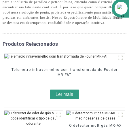
para a indústria de petróleo e petroquímica, entendo como é crucial
Alibaba
encontrar um fabricante confiável. É por isso que quero compartilhar com
você nossa solução de ponta, projetada especificamente para análises
precisas em ambientes hostis. Nosso Espectrômetro de Mobilidade Iônica
se destaca em desempenho, confiabilidade e operação intuitiva.
Produtos Relacionados
Telemetro infravermelho com transformada de Fourier
MR-FAT
Ler mais
O detector multigás MR-AX