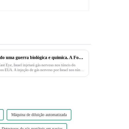
Palestina e Israel estão iniciando uma guerra biológica e química. A Força Delta aparece e injeta gás nervoso em túneis subterrâneos em Gaza!
t Eye, Israel injetará gás nervoso nos túneis do
s EUA. A injeção de gás nervoso por Israel nos túneis
Máquina de diluição automatizada
Detectores de gás portáteis em navios