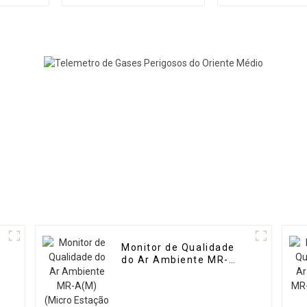
dinâmico portátil de
de gás de 
alta precisão MR-DF3
precisão M
Monitor de Qualidade
do Ar Ambiente MR-
A(M) (Micro Estação de
Ar)