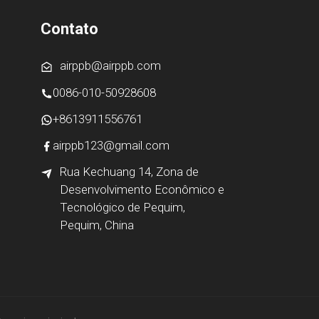
Contato
airppb@airppb.com
0086-010-50928608
+8613911556761
airppb123@gmail.com
Rua Kechuang 14, Zona de
Desenvolvimento Econômico e
Tecnológico de Pequim,
Pequim, China