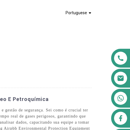
Portuguese
+8613911556761
leo E Petroquímica
e gestão de segurança. Sei como é crucial ter
airppb123@gmail.com
mpo real de gases perigosos, garantindo que
analisar dados, capacitando sua equipe a tomar
ing Airpbb Environmental Protection Equipment