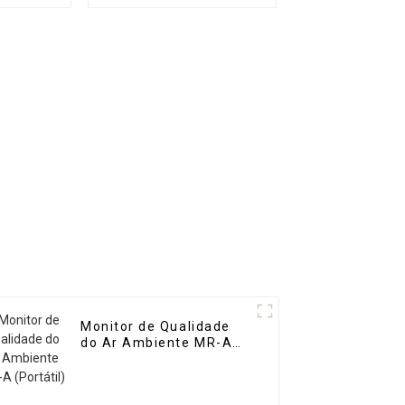
alta
dezenas de gases
R-DF2
Monitor de Qualidade
do Ar Ambiente MR-A
(Portátil)