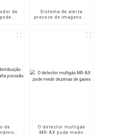
 odor de
Sistema de alerta
 pode
precoce de imagens de
tipo de
telemetria de gás MR-
nte
ACT
o de
O detector multigás
dinâmica
MR-AX pode medir