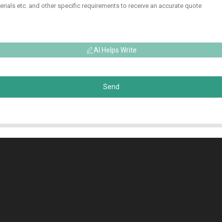
AI Helps Write
Send