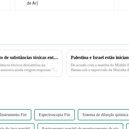
Descarrilamento de trem em Ohio gera medo de substâncias tóxicas entre moradores de cidade pequena.
micos tóxicos descarrilou na
De acordo com a matéria do Middle Eas
 ansiosos ainda exigem respostas. "É
Hamas sob a supervisão da Marinha do
também é compreensível...
Instrumento Ftir
Espectroscopia Ftir
Sistema de diluição química
ás de área portátil
Equipamento portátil de monitoramento de gás