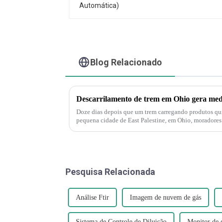
Blog Relacionado
Doze dias depois que um trem carregando produtos quí
pequena cidade de East Palestine, em Ohio, moradores
muito dramático agora", disse J...
Pesquisa Relacionada
Análise Ftir
Imagem de nuvem de gás
Sistema de Controle de Diluição
Monitor de g