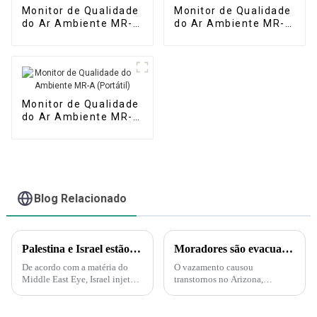
Monitor de Qualidade
Monitor de Qualidade
do Ar Ambiente MR-
do Ar Ambiente MR-
A(S) (Estação
A(M) (Micro Estação
Automática)
de Ar)
Monitor de Qualidade
do Ar Ambiente MR-A
(Portátil)
Blog Relacionado
Palestina e Israel estão iniciando uma guerra biológica e química. A Força Delta aparece e injeta gás nervoso em túneis subterrâneos em Gaza!
Moradores são evacuados após vazamento de ácido nítrico no Arizona – Mas o que é esse ácido?
De acordo com a matéria do
O vazamento causou
Middle East Eye, Israel injetará
transtornos no Arizona,
gás nervoso nos túneis do
incluindo evacuações e uma
Hamas sob a supervisão da
ordem de "abrigo no local".
Marinha dos EUA. A injeção de
Uma nuvem amarelo-alaranjada