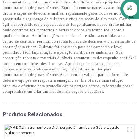
Equipment Co., Ltd. é um drone militar de última geração projetado para
Alibaba
monitoramento de gases tóxicos. Equipado com sensores avançados, este
drone é capaz de detectar e analisar rapidamente gases nocivos no ar,
garantindo a segurança de militares e civis em áreas de alto risco. Com sua
ágil manobrabilidade e capacidades de longo alcance, nosso drone militar
pode cobrir vastos territórios e fornecer dados em tempo real sobre a
qualidade do ar. As informações coletadas são então transmitidas a um
centro de controle, permitindo rápida tomada de decisões e planejamento de
contingência eficaz. O drone foi projetado para ser compacto e leve,
permitindo fácil implantação e operação em diversos ambientes. Sua
construção robusta e materiais duráveis ​​garantem um desempenho confiável
mesmo em condições desafiadoras. Apoiado por nossa expertise em
equipamentos de proteção ambiental, nosso drone militar para
monitoramento de gases tóxicos é um recurso valioso para as forças de
defesa e equipes de resposta a emergências. Ele oferece uma solução
proativa e eficiente para proteção contra perigos aéreos, reforçando nosso
compromisso em criar um mundo mais seguro e saudável.
Produtos Relacionados