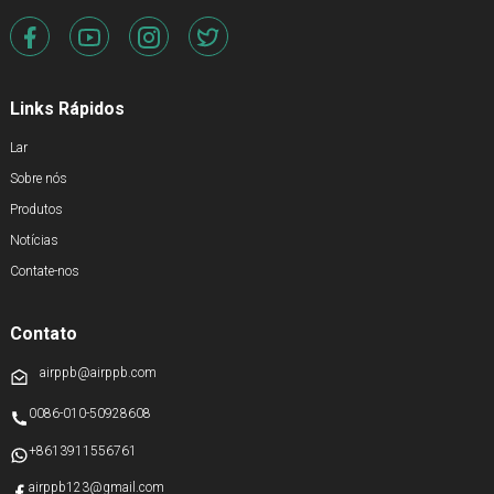
Links Rápidos
Lar
Sobre nós
Produtos
Notícias
Contate-nos
Contato
airppb@airppb.com
0086-010-50928608
+8613911556761
airppb123@gmail.com