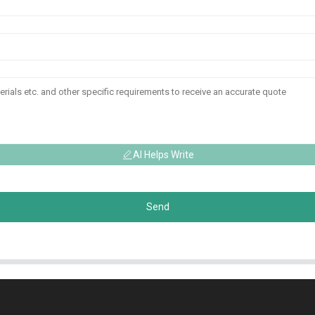
AI Helps Write
Send