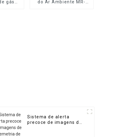
 de gás
do Ar Ambiente MR-
átil de
A(S) (Estação
 MR-DF3
Automática)
Sistema de alerta
precoce de imagens de
telemetria de gás MR-
ACT