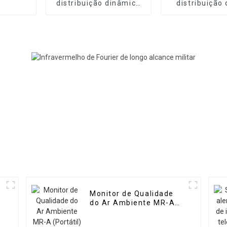
distribuição dinâmica
distribuição
de gás de alta
dinâmico port
precisão MR-DF2
alta precisão
Monitor de Qualidade
do Ar Ambiente MR-A
(Portátil)