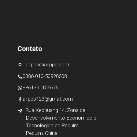
Contato
airppb@airppb.com
0086-010-50928608
+8613911556761
airppb123@gmail.com
Rua Kechuang 14, Zona de
Desenvolvimento Econômico e
Tecnológico de Pequim,
Pequim, China