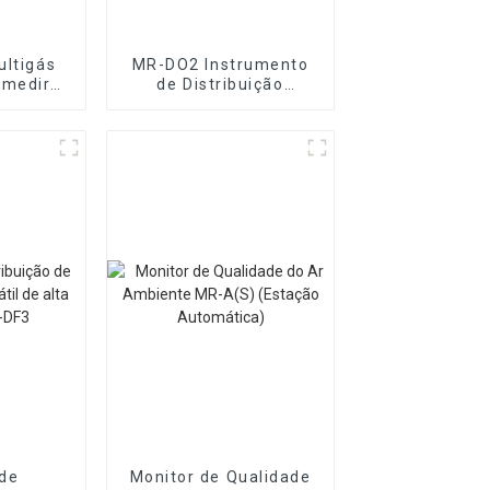
ultigás
MR-DO2 Instrumento
 medir
de Distribuição
 gases
Dinâmica de Gás e
Líquido
Multicomponente
de
Monitor de Qualidade