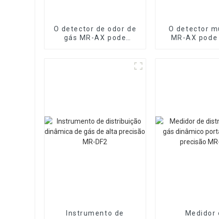
O detector de odor de
O detector m
gás MR-AX pode
MR-AX pode
identificar o tipo de
dezenas de
gás odorante
Instrumento de
Medidor 