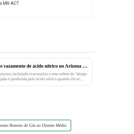
Moradores são evacuados após vazamento de ácido nítrico no Arizona – Mas o que é esse ácido?
rizona, incluindo evacuações e uma ordem de "abrigo
ada é produzida pelo ácido nítrico quando ele se
ento Remoto de Gás no Oriente Médio