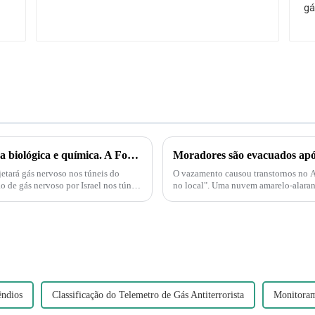
Palestina e Israel estão iniciando uma guerra biológica e química. A Força Delta aparece e injeta gás nervoso em túneis subterrâneos em Gaza!
jetará gás nervoso nos túneis do
O vazamento causou transtornos no A
 de gás nervoso por Israel nos túneis
no local". Uma nuvem amarelo-alaranj
decompõe e produz nitrogênio...
êndios
Classificação do Telemetro de Gás Antiterrorista
Monitoram