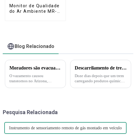
Monitor de Qualidade
do Ar Ambiente MR-A
(Portátil)
Blog Relacionado
Moradores são evacuados após vazamento de ácido nítrico no Arizona – Mas o que é esse ácido?
Descarrilamento de trem em Ohio gera medo de substâncias tóxicas entre moradores de cidade pequena.
O vazamento causou
Doze dias depois que um trem
transtornos no Arizona,
carregando produtos químicos
incluindo evacuações e uma
tóxicos descarrilou na pequena
ordem de "abrigo no local".
cidade de East Palestine, em
Uma nuvem amarelo-alaranjada
Ohio, moradores ansiosos ainda
é produzida pelo ácido nítrico
exigem respostas. "É muito
quando ele se decompõe e
dramático agora", disse J...
Pesquisa Relacionada
produz nitrogênio...
Instrumento de sensoriamento remoto de gás montado em veículo