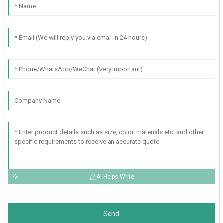
AI Helps Write
Send