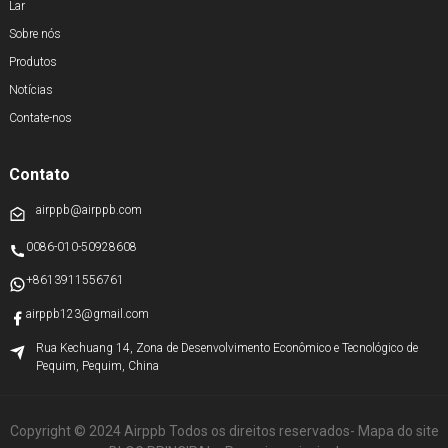
Lar
Sobre nós
Produtos
Notícias
Contate-nos
Contato
airppb@airppb.com
0086-010-50928608
+8613911556761
airppb123@gmail.com
Rua Kechuang 14, Zona de Desenvolvimento Econômico e Tecnológico de
Pequim, Pequim, China
Copyright © 2024 Airppb Todos os direitos reservados
- Mapa do site