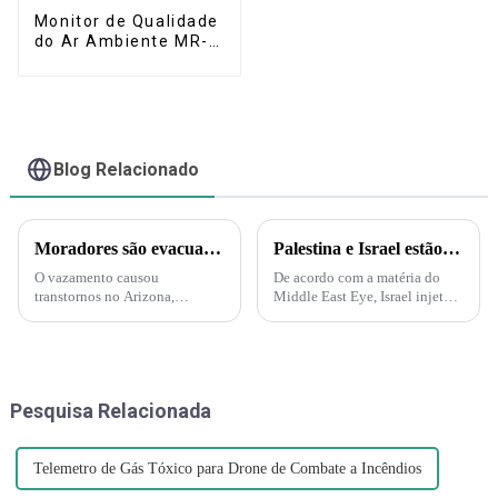
Monitor de Qualidade
do Ar Ambiente MR-A
(Portátil)
Blog Relacionado
Moradores são evacuados após vazamento de ácido nítrico no Arizona – Mas o que é esse ácido?
Palestina e Israel estão iniciando uma guerra biológica e química. A Força Delta aparece e injeta gás nervoso em túneis subterrâneos em Gaza!
O vazamento causou
De acordo com a matéria do
transtornos no Arizona,
Middle East Eye, Israel injetará
incluindo evacuações e uma
gás nervoso nos túneis do
ordem de "abrigo no local".
Hamas sob a supervisão da
Uma nuvem amarelo-alaranjada
Marinha dos EUA. A injeção de
é produzida pelo ácido nítrico
gás nervoso por Israel nos
quando ele se decompõe e
túneis também é
Pesquisa Relacionada
produz nitrogênio...
compreensível...
Telemetro de Gás Tóxico para Drone de Combate a Incêndios