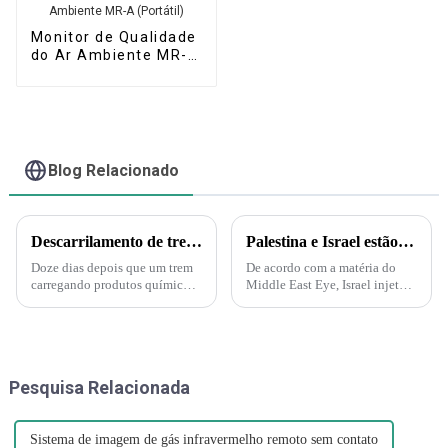
Monitor de Qualidade
do Ar Ambiente MR-A
(Portátil)
Blog Relacionado
Descarrilamento de trem em Ohio gera medo de substâncias tóxicas entre moradores de cidade pequena.
Palestina e Israel estão iniciando uma guerra biológica e química. A Força Delta aparece e injeta gás nervoso em túneis subterrâneos em Gaza!
Doze dias depois que um trem
De acordo com a matéria do
carregando produtos químicos
Middle East Eye, Israel injetará
tóxicos descarrilou na pequena
gás nervoso nos túneis do
cidade de East Palestine, em
Hamas sob a supervisão da
Ohio, moradores ansiosos ainda
Marinha dos EUA. A injeção de
exigem respostas. "É muito
gás nervoso por Israel nos
dramático agora", disse J...
túneis também é
Pesquisa Relacionada
compreensível...
Sistema de imagem de gás infravermelho remoto sem contato