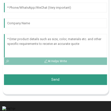
AI Helps Write
Send