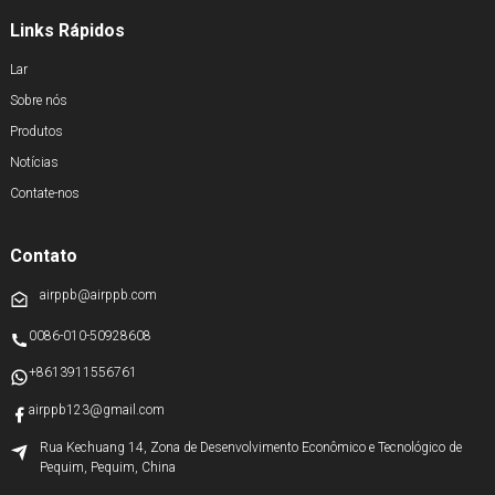
Links Rápidos
Lar
Sobre nós
Produtos
Notícias
Contate-nos
Contato
airppb@airppb.com
0086-010-50928608
+8613911556761
airppb123@gmail.com
Rua Kechuang 14, Zona de Desenvolvimento Econômico e Tecnológico de
Pequim, Pequim, China