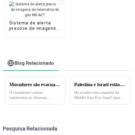
Sistema de alerta
precoce de imagens
de telemetria de gás
MR-ACT
Blog Relacionado
Moradores são evacuados após vazamento de ácido nítrico no Arizona – Mas o que é esse ácido?
Palestina e Israel estão iniciando uma guerra biológica e química. A Força Delta aparece e injeta gás nervoso em túneis subterrâneos em Gaza!
O vazamento causou
De acordo com a matéria do
transtornos no Arizona,
Middle East Eye, Israel injetará
incluindo evacuações e uma
gás nervoso nos túneis do
ordem de "abrigo no local".
Hamas sob a supervisão da
Uma nuvem amarelo-alaranjada
Marinha dos EUA. A injeção de
é produzida pelo ácido nítrico
gás nervoso por Israel nos
quando ele se decompõe e
túneis também é
Pesquisa Relacionada
produz nitrogênio...
compreensível...