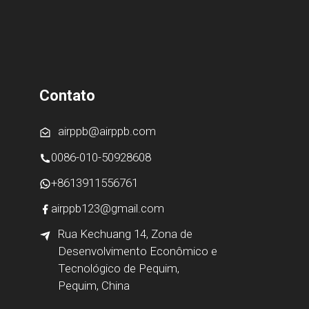
Contato
airppb@airppb.com
0086-010-50928608
+8613911556761
airppb123@gmail.com
Rua Kechuang 14, Zona de
Desenvolvimento Econômico e
Tecnológico de Pequim,
Pequim, China