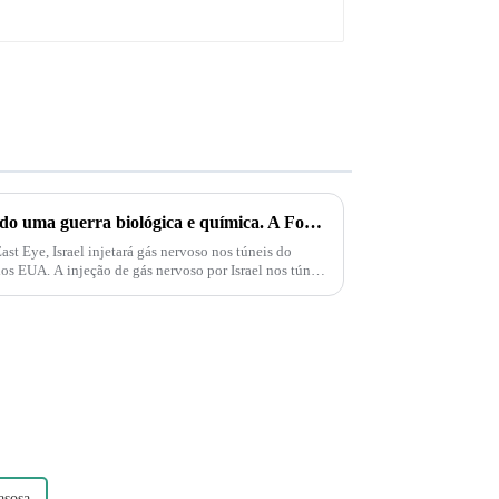
Palestina e Israel estão iniciando uma guerra biológica e química. A Força Delta aparece e injeta gás nervoso em túneis subterrâneos em Gaza!
t Eye, Israel injetará gás nervoso nos túneis do
s EUA. A injeção de gás nervoso por Israel nos túneis
asosa