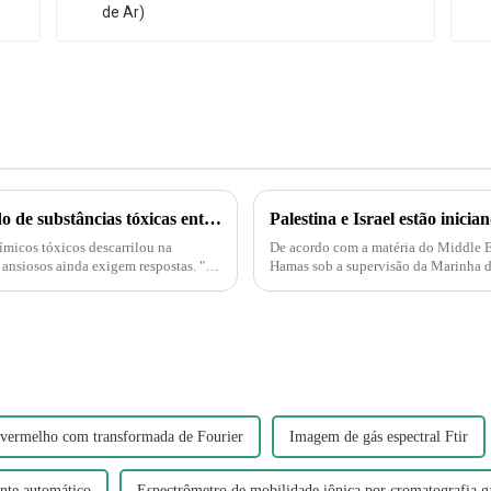
Descarrilamento de trem em Ohio gera medo de substâncias tóxicas entre moradores de cidade pequena.
micos tóxicos descarrilou na
De acordo com a matéria do Middle Eas
 ansiosos ainda exigem respostas. "É
Hamas sob a supervisão da Marinha do
também é compreensível...
avermelho com transformada de Fourier
Imagem de gás espectral Ftir
ente automático
Espectrômetro de mobilidade iônica por cromatografia g