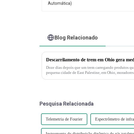
Blog Relacionado
Doze dias depois que um trem carregando produtos quí
pequena cidade de East Palestine, em Ohio, moradores
muito dramático agora", disse J...
Pesquisa Relacionada
Telemetria de Fourier
Espectrômetro de infr
Instrumento de distribuição dinâmica de gás totalm