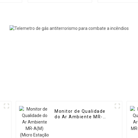
dinâmico portátil de
de gás de 
alta precisão MR-DF3
precisão M
Monitor de Qualidade
do Ar Ambiente MR-
A(M) (Micro Estação de
Ar)