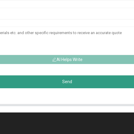
AI Helps Write
Send