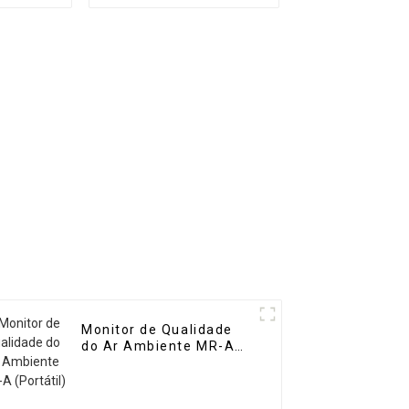
alta
dezenas de gases
R-DF2
Monitor de Qualidade
do Ar Ambiente MR-A
(Portátil)