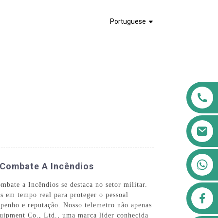
Portuguese
+8613911556761
a Combate A Incêndios
mbate a Incêndios se destaca no setor militar.
airppb123@gmail.com
is em tempo real para proteger o pessoal
mpenho e reputação. Nosso telemetro não apenas
uipment Co., Ltd., uma marca líder conhecida