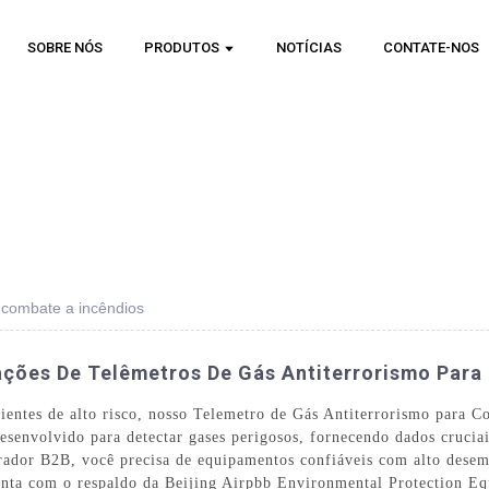
SOBRE NÓS
PRODUTOS
NOTÍCIAS
CONTATE-NOS
 combate a incêndios
cações De Telêmetros De Gás Antiterrorismo Par
entes de alto risco, nosso Telemetro de Gás Antiterrorismo para Co
esenvolvido para detectar gases perigosos, fornecendo dados crucia
ador B2B, você precisa de equipamentos confiáveis ​​com alto dese
onta com o respaldo da Beijing Airpbb Environmental Protection Eq