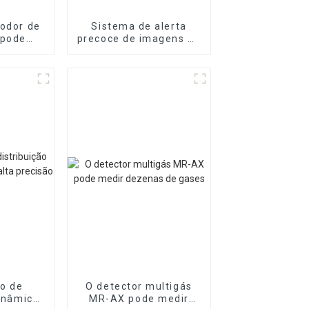
 odor de
Sistema de alerta
 pode
precoce de imagens de
tipo de
telemetria de gás MR-
nte
ACT
o de
O detector multigás
dinâmica
MR-AX pode medir