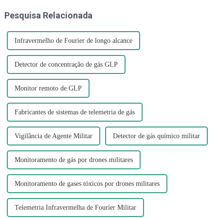
quando ele se decompõe e
túneis também é
Pesquisa Relacionada
produz nitrogênio...
compreensível...
Infravermelho de Fourier de longo alcance
Detector de concentração de gás GLP
Monitor remoto de GLP
Fabricantes de sistemas de telemetria de gás
Vigilância de Agente Militar
Detector de gás químico militar
Monitoramento de gás por drones militares
Monitoramento de gases tóxicos por drones militares
Telemetria Infravermelha de Fourier Militar