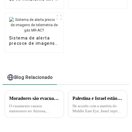
(Portátil)
A(M) (Micro Estação
de Ar)
Sistema de alerta
precoce de imagens
de telemetria de gás
MR-ACT
Blog Relacionado
Moradores são evacuados após vazamento de ácido nítrico no Arizona – Mas o que é esse ácido?
Palestina e Israel estão iniciando uma guerra biológica e química. A Força Delta aparece e injeta gás nervoso em túneis subterrâneos em Gaza!
O vazamento causou
De acordo com a matéria do
transtornos no Arizona,
Middle East Eye, Israel injetará
incluindo evacuações e uma
gás nervoso nos túneis do
ordem de "abrigo no local".
Hamas sob a supervisão da
Uma nuvem amarelo-alaranjada
Marinha dos EUA. A injeção de
é produzida pelo ácido nítrico
gás nervoso por Israel nos