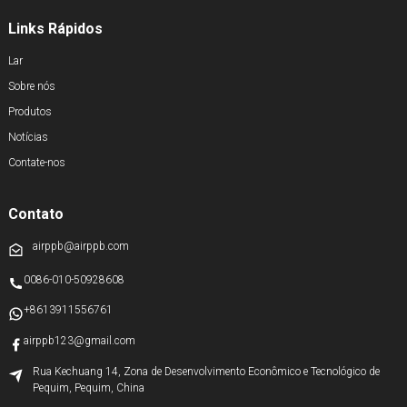
Links Rápidos
Lar
Sobre nós
Produtos
Notícias
Contate-nos
Contato
airppb@airppb.com
0086-010-50928608
+8613911556761
airppb123@gmail.com
Rua Kechuang 14, Zona de Desenvolvimento Econômico e Tecnológico de
Pequim, Pequim, China