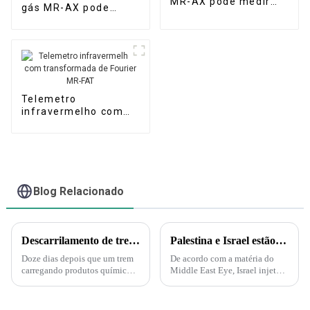
MR-AX pode medir
gás MR-AX pode
dezenas de gases
identificar o tipo de
gás odorante
Telemetro
infravermelho com
transformada de
Fourier MR-FAT
Blog Relacionado
Descarrilamento de trem em Ohio gera medo de substâncias tóxicas entre moradores de cidade pequena.
Palestina e Israel estão iniciando uma guerra biológica e química. A Força Delta aparece e injeta gás nervoso em túneis subterrâneos em Gaza!
Doze dias depois que um trem
De acordo com a matéria do
carregando produtos químicos
Middle East Eye, Israel injetará
tóxicos descarrilou na pequena
gás nervoso nos túneis do
cidade de East Palestine, em
Hamas sob a supervisão da
Ohio, moradores ansiosos ainda
Marinha dos EUA. A injeção de