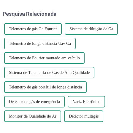
exigem respostas. "É muito
gás nervoso por Israel nos
dramático agora", disse J...
túneis também é
Pesquisa Relacionada
compreensível...
Telemetro de gás Ga Fourier
Sistema de diluição de Ga
Telemetro de longa distância Uav Ga
Telemetro de Fourier montado em veículo
Sistema de Telemetria de Gás de Alta Qualidade
Telemetro de gás portátil de longa distância
Detector de gás de emergência
Nariz Eletrônico
Monitor de Qualidade do Ar
Detector multigás