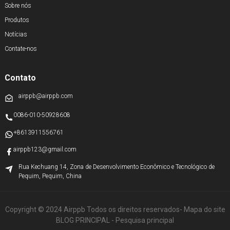
Sobre nós
Produtos
Notícias
Contate-nos
Contato
airppb@airppb.com
0086-010-50928608
+8613911556761
airppb123@gmail.com
Rua Kechuang 14, Zona de Desenvolvimento Econômico e Tecnológico de
Pequim, Pequim, China
Copyright © 2024 Airppb Todos os direitos reservados
- Mapa do site
BLOG PRINCIPAL
- Pesquisa principal