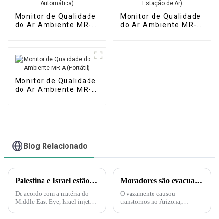
Monitor de Qualidade
Monitor de Qualidade
do Ar Ambiente MR-
do Ar Ambiente MR-
A(S) (Estação
A(M) (Micro Estação
Automática)
de Ar)
Monitor de Qualidade
do Ar Ambiente MR-A
(Portátil)
Blog Relacionado
Palestina e Israel estão iniciando uma guerra biológica e química. A Força Delta aparece e injeta gás nervoso em túneis subterrâneos em Gaza!
Moradores são evacuados após vazamento de ácido nítrico no Arizona – Mas o que é esse ácido?
De acordo com a matéria do
O vazamento causou
Middle East Eye, Israel injetará
transtornos no Arizona,
gás nervoso nos túneis do
incluindo evacuações e uma
Hamas sob a supervisão da
ordem de "abrigo no local".