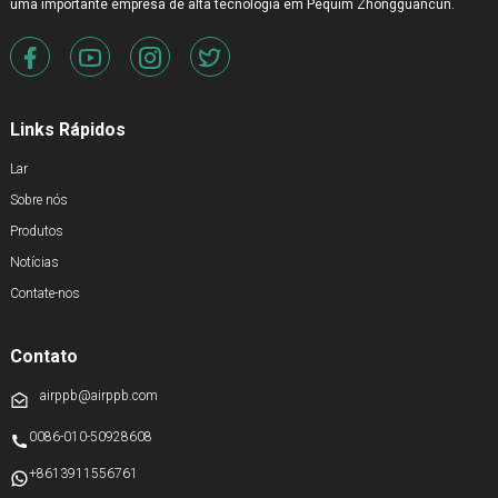
uma importante empresa de alta tecnologia em Pequim Zhongguancun.
Links Rápidos
Lar
Sobre nós
Produtos
Notícias
Contate-nos
Contato
airppb@airppb.com
0086-010-50928608
+8613911556761