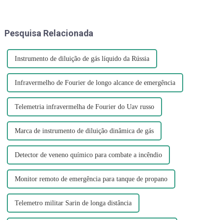
Marinha dos EUA. A injeção de
Uma nuvem amarelo-alaranjada
gás nervoso por Israel nos
é produzida pelo ácido nítrico
túneis também é
quando ele se decompõe e
Pesquisa Relacionada
compreensível...
produz nitrogênio...
Instrumento de diluição de gás líquido da Rússia
Infravermelho de Fourier de longo alcance de emergência
Telemetria infravermelha de Fourier do Uav russo
Marca de instrumento de diluição dinâmica de gás
Detector de veneno químico para combate a incêndio
Monitor remoto de emergência para tanque de propano
Telemetro militar Sarin de longa distância