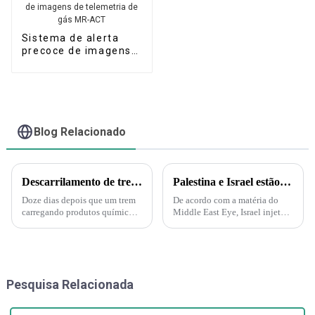
Sistema de alerta
precoce de imagens
de telemetria de gás
MR-ACT
Blog Relacionado
Descarrilamento de trem em Ohio gera medo de substâncias tóxicas entre moradores de cidade pequena.
Palestina e Israel estão iniciando uma guerra biológica e química. A Força Delta aparece e injeta gás nervoso em túneis subterrâneos em Gaza!
Doze dias depois que um trem
De acordo com a matéria do
carregando produtos químicos
Middle East Eye, Israel injetará
tóxicos descarrilou na pequena
gás nervoso nos túneis do
cidade de East Palestine, em
Hamas sob a supervisão da
Ohio, moradores ansiosos ainda
Marinha dos EUA. A injeção de
exigem respostas. "É muito
gás nervoso por Israel nos
dramático agora", disse J...
túneis também é
Pesquisa Relacionada
compreensível...