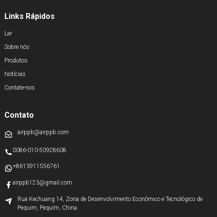
Links Rápidos
Lar
Sobre nós
Produtos
Notícias
Contate-nos
Contato
airppb@airppb.com
0086-010-50928608
+8613911556761
airppb123@gmail.com
Rua Kechuang 14, Zona de Desenvolvimento Econômico e Tecnológico de
Pequim, Pequim, China